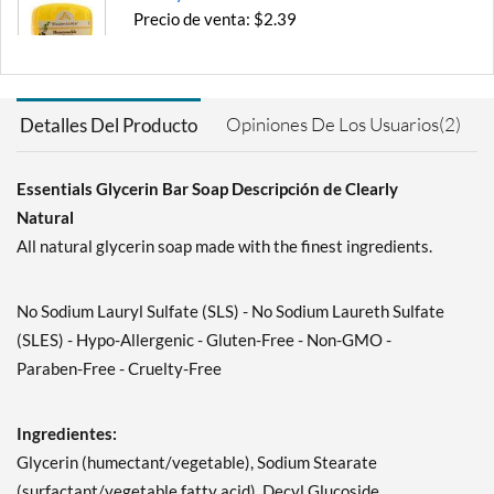
Precio de venta: $2.39
Guardar 31%
Agregar al carrito »
Opiniones De Los Usuarios(2)
Detalles Del Producto
Lemon 4 oz
Precio de venta: $2.39
Guardar 16%
Essentials Glycerin Bar Soap Descripción de Clearly
Natural
Agregar al carrito »
All natural glycerin soap made with the finest ingredients.
Tea Tree 4 oz
Precio de venta: $2.39
No Sodium Lauryl Sulfate (SLS) - No Sodium Laureth Sulfate
Guardar 31%
(SLES) - Hypo-Allergenic - Gluten-Free - Non-GMO -
Agregar al carrito »
Paraben-Free - Cruelty-Free
Unscented 4 oz
Precio de venta: $2.39
Ingredientes:
Guardar 31%
Glycerin (humectant/vegetable), Sodium Stearate
Agregar al carrito »
(surfactant/vegetable fatty acid), Decyl Glucoside