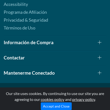
Accessibility
Programa de Afiliación
Privacidad & Seguridad
Términos de Uso
Información de Compra
Contactar
Mantenerme Conectado
Our site uses cookies. By continuing to use our site you are
agreeing to our
cookies policy
and
privacy policy
.
© 1999-2026, AllStarHealth.com | All Rights Reserved
* Estas declaraciones no han sido evaluadas por la FDA
Accept and Close