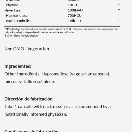
-Phytase
10FTU
†
-Invertase
100INVU
†
-Hemicellulase
750HCU
†
-Bacillus subtilis
1BilCFU
†
**Pordentaje de valor diario basado en una dieta de 2000 calorias. Tus valores diarios pueden ser
más altos o bajos dependiendo de tus necesidades calóricas.
† Valor diario no establecido.
Non GMO - Vegetarian
Ingredientes:
Other Ingredients: Hypromellose (vegetarian capsule),
microcrystalline cellulose.
Dirección de fabricación
Take 1 capsule with each meal, or as recommended by a
nutritionally informed physician.
Condiciones de fabricación