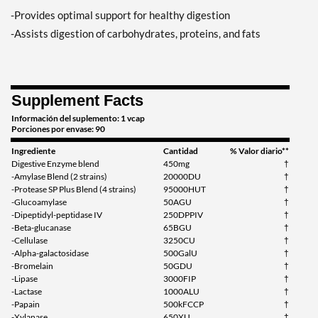
-Provides optimal support for healthy digestion
-Assists digestion of carbohydrates, proteins, and fats
Supplement Facts
Información del suplemento: 1 vcap
Porciones por envase: 90
Ingrediente
Cantidad
% Valor diario**
Digestive Enzyme blend
450mg
†
-Amylase Blend (2 strains)
20000DU
†
-Protease SP Plus Blend (4 strains)
95000HUT
†
-Glucoamylase
50AGU
†
-Dipeptidyl-peptidase IV
250DPPIV
†
-Beta-glucanase
65BGU
†
-Cellulase
3250CU
†
-Alpha-galactosidase
500GalU
†
-Bromelain
50GDU
†
-Lipase
3000FIP
†
-Lactase
1000ALU
†
-Papain
500kFCCP
†
-Xylanase
650XU
†