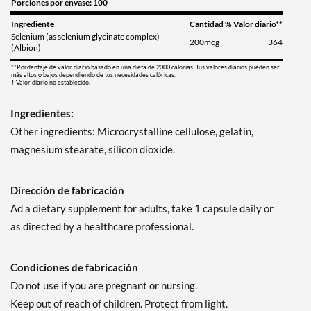
Porciones por envase: 100
Ingrediente
Cantidad
% Valor diario**
Selenium (as selenium glycinate complex)
200mcg
364
(Albion)
**Pordentaje de valor diario basado en una dieta de 2000 calorias. Tus valores diarios pueden ser
más altos o bajos dependiendo de tus necesidades calóricas.
† Valor diario no establecido.
Ingredientes:
Other ingredients: Microcrystalline cellulose, gelatin,
magnesium stearate, silicon dioxide.
Dirección de fabricación
Ad a dietary supplement for adults, take 1 capsule daily or
as directed by a healthcare professional.
Condiciones de fabricación
Do not use if you are pregnant or nursing.
Keep out of reach of children. Protect from light.