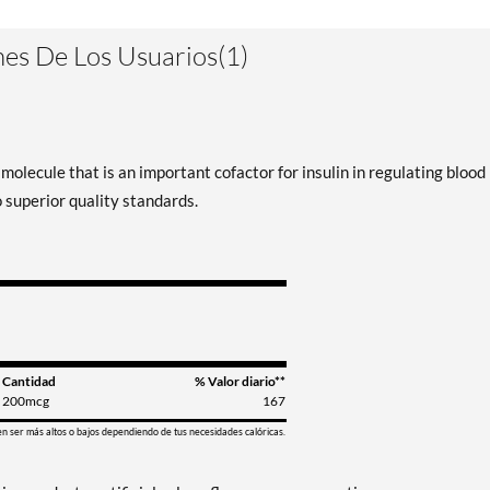
es De Los Usuarios(1)
olecule that is an important cofactor for insulin in regulating blood
 superior quality standards.
Cantidad
% Valor diario**
200mcg
167
en ser más altos o bajos dependiendo de tus necesidades calóricas.