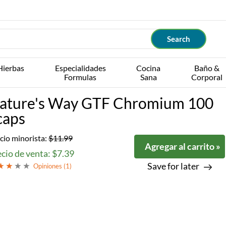
Hierbas
Especialidades
Cocina
Baño &
Formulas
Sana
Corporal
ature's Way GTF Chromium 100
caps
cio minorista:
$11.99
Agregar al carrito »
cio de venta: $7.39
Save for later
Opiniones (
1
)