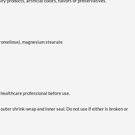
y products, artificial colors, flavors or preservatives.
ypromellose), magnesium stearate
a healthcare professional before use.
 outer shrink-wrap and inner seal. Do not use if either is broken or