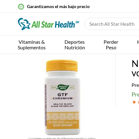
Garantizamos el más bajo precio
Vitaminas &
Deportes
Perder
Suplementos
Nutrición
Peso
N
v
Pre
Pre
La imágen puede ser de diferente tamaño o sabor