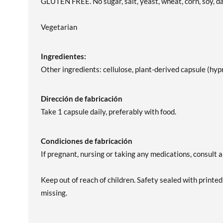
GLUTEN FREE. No sugar, salt, yeast, wheat, corn, soy, dair
Vegetarian
Ingredientes:
Other ingredients: cellulose, plant-derived capsule (h
Dirección de fabricación
Take 1 capsule daily, preferably with food.
Condiciones de fabricación
If pregnant, nursing or taking any medications, consult 
Keep out of reach of children. Safety sealed with printed
missing.