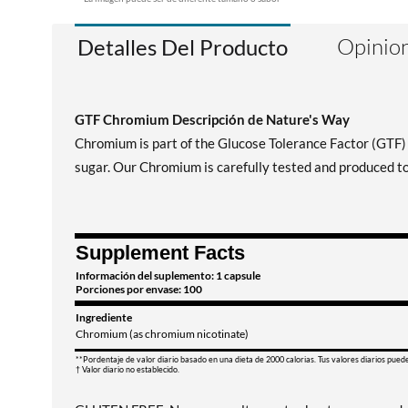
Opinion
Detalles Del Producto
GTF Chromium Descripción de Nature's Way
Chromium is part of the Glucose Tolerance Factor (GTF) m
sugar. Our Chromium is carefully tested and produced to
Supplement Facts
Información del suplemento: 1 capsule
Porciones por envase: 100
Ingrediente
Chromium (as chromium nicotinate)
**Pordentaje de valor diario basado en una dieta de 2000 calorias. Tus valores diarios pued
† Valor diario no establecido.