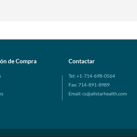
ión de Compra
Contactar
o
Tel: +1-714-698-0564
Fax: 714-891-8989
es
Email: cs@allstarhealth.com