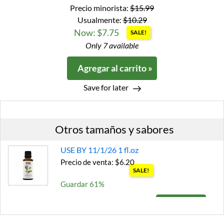
Precio minorista:
$15.99
Usualmente:
$10.29
Now: $7.75
SALE!
Only 7 available
Agregar al carrito »
Save for later
Otros tamaños y sabores
USE BY 11/1/26 1 fl.oz
Precio de venta: $6.20
SALE!
Guardar 61%
Agregar al carrito »