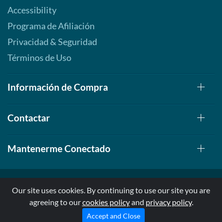
Accessibility
Programa de Afiliación
Privacidad & Seguridad
Términos de Uso
Información de Compra
Contactar
Mantenerme Conectado
Our site uses cookies. By continuing to use our site you are
agreeing to our
cookies policy
and
privacy policy
.
© 1999-2026, AllStarHealth.com | All Rights Reserved
* Estas declaraciones no han sido evaluadas por la FDA
Accept and Close