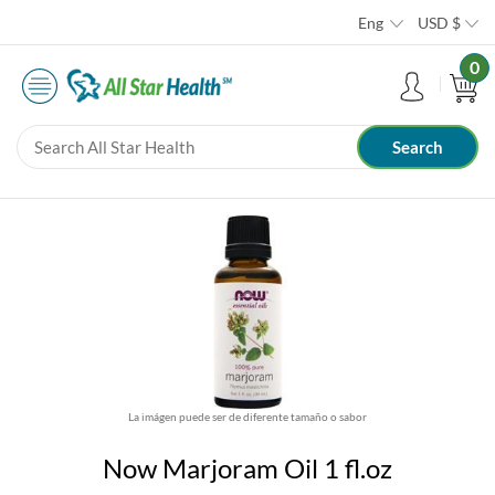
Eng
USD
$
0
La imágen puede ser de diferente tamaño o sabor
Now Marjoram Oil 1 fl.oz