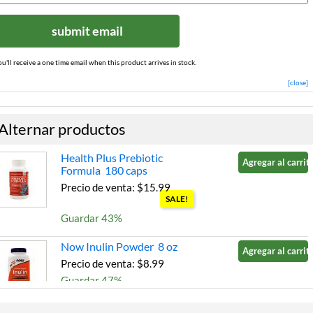
submit email
ou'll receive a one time email when this product arrives in stock.
[close]
Alternar productos
Health Plus Prebiotic
Agregar al carrito
Formula 180 caps
Precio de venta: $15.99
SALE!
Guardar 43%
Now Inulin Powder 8 oz
Agregar al carrito
Precio de venta: $8.99
Guardar 47%