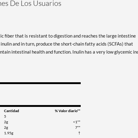
es De Los Usuarios
tic fiber that is resistant to digestion and reaches the large intestine
 inulin and in turn, produce the short-chain fatty acids (SCFAs) that
aintain intestinal health and function. Inulin has a very low glycemic i
Cantidad
% Valor diario**
5
2g
<1**
2g
7**
1.95g
†