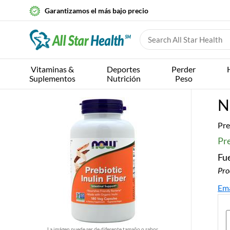
Garantizamos el más bajo precio
Vitaminas &
Deportes
Perder
Suplementos
Nutrición
Peso
N
Pre
Pre
Fue
Pro
Ema
La imágen puede ser de diferente tamaño o sabor