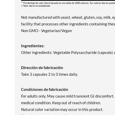
**Pordentaje de valor diario basado en una dieta de 2000 calorias. Tus valores diarios pued
† Valor diario no establecido.
Not manufactured with yeast, wheat, gluten, soy, milk, eg
facility that processes other ingredients containing thes
Non GMO - Vegetarian/Vegan
Ingredientes:
Other ingredients: Vegetable Polysaccharide (capsule)
Dirección de fabricación
Take 3 capsules 2 to 3 times daily.
Condiciones de fabricación
For adults only. May cause mild transient GI discomfort.
medical condition. Keep out of reach of children.
Natural color variation may occur in this product.