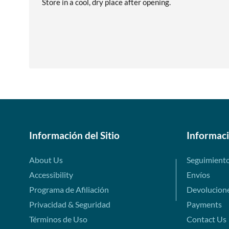
Store in a cool, dry place after opening.
Información del Sitio
Informac
About Us
Seguimient
Accessibility
Envíos
Programa de Afiliación
Devolucion
Privacidad & Seguridad
Payments
Términos de Uso
Contact Us