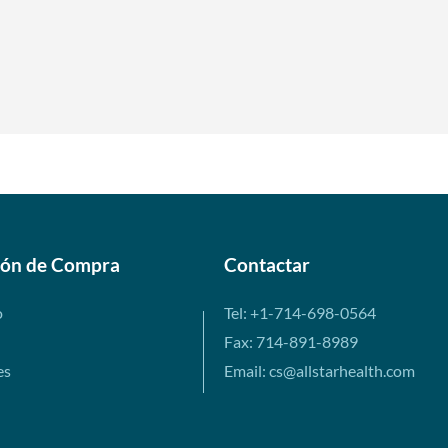
ión de Compra
Contactar
o
Tel: +1-714-698-0564
Fax: 714-891-8989
es
Email: cs@allstarhealth.com