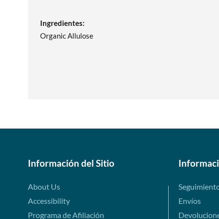
Ingredientes:
Organic Allulose
Información del Sitio
Informac
About Us
Seguimient
Accessibility
Envíos
Programa de Afiliación
Devolucion