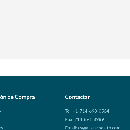
ión de Compra
Contactar
o
Tel: +1-714-698-0564
Fax: 714-891-8989
es
Email: cs@allstarhealth.com