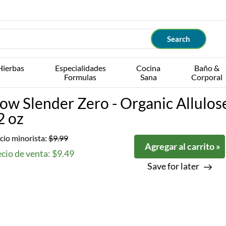
Hierbas
Especialidades
Cocina
Baño &
Formulas
Sana
Corporal
ow Slender Zero - Organic Allulos
2 oz
cio minorista:
$9.99
Agregar al carrito »
cio de venta: $9.49
Save for later