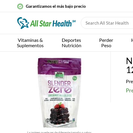
Garantizamos el más bajo precio
Vitaminas &
Deportes
Perder
Suplementos
Nutrición
Peso
N
1
Pre
Pre
La imágen puede ser de diferente tamaño o sabor