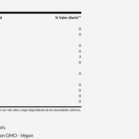
d
% Valor diario**
0
0
0
0
3
0
0
0
0
0
0
en ser más altos o bajos dependiendo de tus necesidades calóricas.
uts.
 Non GMO - Vegan