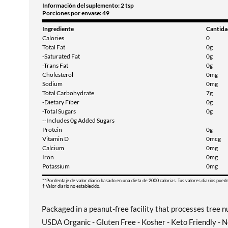
Información del suplemento: 2 tsp
Porciones por envase: 49
Ingrediente
Cantida
Calories
0
Total Fat
0g
-Saturated Fat
0g
-Trans Fat
0g
Cholesterol
0mg
Sodium
0mg
Total Carbohydrate
7g
-Dietary Fiber
0g
-Total Sugars
0g
--Includes 0g Added Sugars
Protein
0g
Vitamin D
0mcg
Calcium
0mg
Iron
0mg
Potassium
0mg
**Pordentaje de valor diario basado en una dieta de 2000 calorias. Tus valores diarios pued
† Valor diario no establecido.
Packaged in a peanut-free facility that processes tree n
USDA Organic - Gluten Free - Kosher - Keto Friendly -