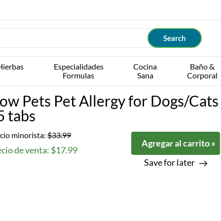
Hierbas
Especialidades
Cocina
Baño &
Formulas
Sana
Corporal
ow Pets Pet Allergy for Dogs/Cats
5 tabs
cio minorista:
$33.99
Agregar al carrito »
cio de venta: $17.99
Save for later