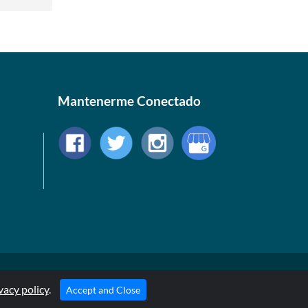
Mantenerme Conectado
© 1999-2026, AllStarHealth.com | All Rights Reserved
vacy policy
* Estas declaraciones no han sido evaluadas por la FDA
.
Accept and Close