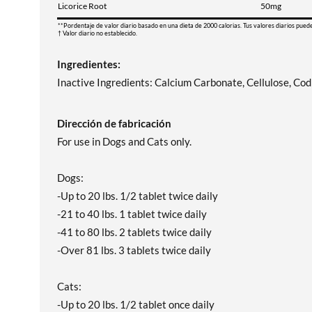
Licorice Root
50mg
**Pordentaje de valor diario basado en una dieta de 2000 calorias. Tus valores diarios pued
† Valor diario no establecido.
Ingredientes:
Inactive Ingredients: Calcium Carbonate, Cellulose, Cod P
Dirección de fabricación
For use in Dogs and Cats only.
Dogs:
-Up to 20 lbs. 1/2 tablet twice daily
-21 to 40 lbs. 1 tablet twice daily
-41 to 80 lbs. 2 tablets twice daily
-Over 81 lbs. 3 tablets twice daily
Cats:
-Up to 20 lbs. 1/2 tablet once daily