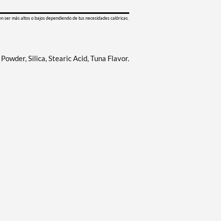
en ser más altos o bajos dependiendo de tus necesidades calóricas.
owder, Silica, Stearic Acid, Tuna Flavor.