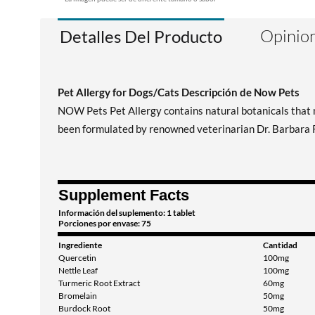
Opinion
Detalles Del Producto
Pet Allergy for Dogs/Cats Descripción de Now Pets
NOW Pets Pet Allergy contains natural botanicals that 
been formulated by renowned veterinarian Dr. Barbara 
Supplement Facts
Información del suplemento: 1 tablet
Porciones por envase: 75
Ingrediente
Cantidad
Quercetin
100mg
Nettle Leaf
100mg
Turmeric Root Extract
60mg
Bromelain
50mg
Burdock Root
50mg