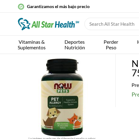
Garantizamos el más bajo precio
Vitaminas &
Deportes
Perder
Suplementos
Nutrición
Peso
N
7
Pre
Pre
La imágen puede ser de diferente tamaño o sabor