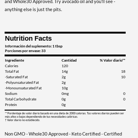
and Whole30 Approved. Try avocado oil and you'll see -
anything else is just the pits.
Nutrition Facts
Información del suplemento: 1 tbsp
Porciones por envase: 33
Ingrediente
Cantidad
% Valor diario**
Calories
120
Total Fat
14g
18
-Saturated Fat
2g
10
-Polyunsaturated Fat
2g
-Monounsaturated Fat
10g
Sodium
0mg
0
Total Carbohydrate
0g
0
Protein
0g
**Pordentaje de valor diario basado en una dieta de 2000 calorias. Tus valores diarios pueden ser
más altos o bajos dependiendo de tus necesidades calóricas.
† Valor diario no establecido.
Non GMO - Whole30 Approved - Keto Certified - Certified