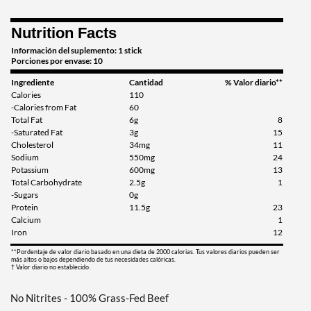
Nutrition Facts
Información del suplemento: 1 stick
Porciones por envase: 10
Ingrediente
Cantidad
% Valor diario**
Calories
110
-Calories from Fat
60
Total Fat
6g
8
-Saturated Fat
3g
15
Cholesterol
34mg
11
Sodium
550mg
24
Potassium
600mg
13
Total Carbohydrate
2.5g
1
-Sugars
0g
Protein
11.5g
23
Calcium
1
Iron
12
**Pordentaje de valor diario basado en una dieta de 2000 calorias. Tus valores diarios pueden ser
más altos o bajos dependiendo de tus necesidades calóricas.
† Valor diario no establecido.
No Nitrites - 100% Grass-Fed Beef