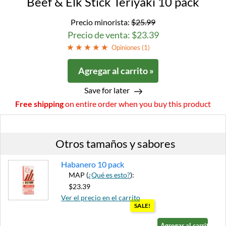
Beef & Elk Stick Teriyaki 10 pack
Precio minorista:
$25.99
Precio de venta: $23.39
Opiniones (
1
)
Agregar al carrito »
Save for later
Free shipping
on entire order when you buy this product
Otros tamaños y sabores
Habanero 10 pack
MAP (
¿Qué es esto?
):
$23.39
Ver el precio en el carrito
SALE!
Agregar al carrito »