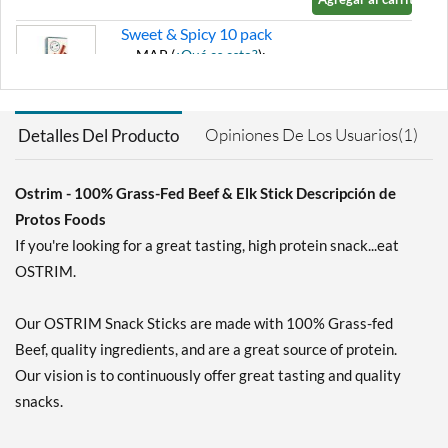
Sweet & Spicy 10 pack
MAP (
¿Qué es esto?
):
$23.39
Ver el precio en el carrito
SALE!
Opiniones De Los Usuarios(1)
Detalles Del Producto
Agregar al carrito »
Ostrim - 100% Grass-Fed Beef & Elk Stick Descripción de
Protos Foods
If you're looking for a great tasting, high protein snack...eat
OSTRIM.
Our OSTRIM Snack Sticks are made with 100% Grass-fed
Beef, quality ingredients, and are a great source of protein.
Our vision is to continuously offer great tasting and quality
snacks.