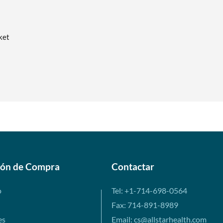
ket
ión de Compra
Contactar
o
Tel: +1-714-698-0564
Fax: 714-891-8989
es
Email: cs@allstarhealth.com