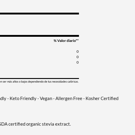
% Valor diario**
0
0
0
en ser más altos o bajos dependiendo de tus necesidades calóricas.
y - Keto Friendly - Vegan - Allergen Free - Kosher Certified
DA certified organic stevia extract.