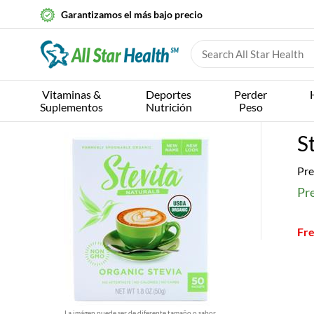
Garantizamos el más bajo precio
Vitaminas &
Deportes
Perder
Suplementos
Nutrición
Peso
S
Pre
Pre
Fre
La imágen puede ser de diferente tamaño o sabor