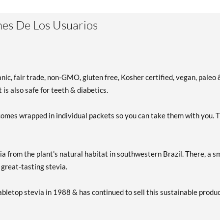
es De Los Usuarios
c, fair trade, non-GMO, gluten free, Kosher certified, vegan, paleo 
t is also safe for teeth & diabetics.
s wrapped in individual packets so you can take them with you. T
om the plant's natural habitat in southwestern Brazil. There, a sm
great-tasting stevia.
letop stevia in 1988 & has continued to sell this sustainable produ