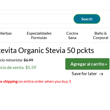
Hierbas
Especialidades
Cocina
Baño &
Formulas
Sana
Corporal
tevita Organic Stevia 50 pckts
cio minorista:
$6.99
Agregar al carrito »
cio de venta: $5.59
Save for later
e shipping
on entire order when you buy 3