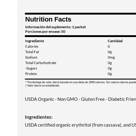
Nutrition Facts
Información del suplemento: 1 packet
Porciones por envase: 50
Ingrediente
Cantidad
Calories
0
Total Fat
0g
Sodium
0mg
Total Carbohydrate
0g
-Sugars
0g
Protein
0g
**Pordentaje de valor diario basado en una dieta de 2000 calorias. Tus valores diarios pued
† Valor diario no establecido.
USDA Organic - Non GMO - Gluten Free - Diabetic Friendl
Ingredientes:
USDA certified organic erythritol (from cassava), and US