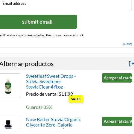
submit email
ou'll receive a one time email when this product arrives in stock.
[close]
Alternar productos
[
Sweetleaf Sweet Drops -
Agregar al carrito
Stevia Sweetener
SteviaClear 4 fl.oz
Precio de venta: $11.99
SALE!
Guardar 33%
Now Better Stevia Organic
Agregar al carrito
Glycerite Zero-Calorie
Liquid Sweetener (Alcohol