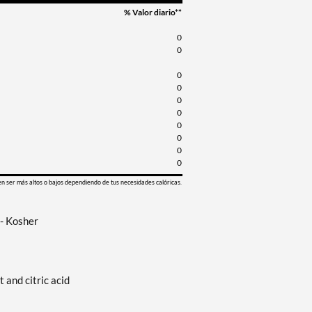
% Valor diario**
0
0
0
0
0
0
0
0
0
0
en ser más altos o bajos dependiendo de tus necesidades calóricas.
- Kosher
 and citric acid