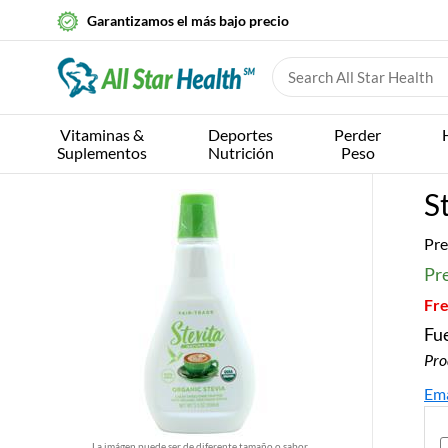
Garantizamos el más bajo precio
Vitaminas &
Deportes
Perder
Suplementos
Nutrición
Peso
S
Pre
Pre
Fre
Fue
Pro
Ema
La imágen puede ser de diferente tamaño o sabor