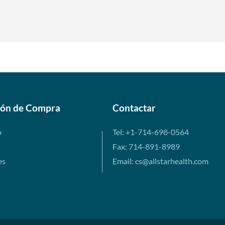
ión de Compra
Contactar
o
Tel: +1-714-698-0564
Fax: 714-891-8989
es
Email: cs@allstarhealth.com