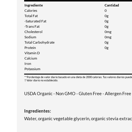
Ingrediente
Cantidad
Calories
0
Total Fat
0g
-Saturated Fat
0g
-Trans Fat
0g
Cholesterol
0mg
Sodium
0mg
Total Carbohydrate
0g
Protein
0g
Vitamin D
Calcium
Iron
Potassium
**Pordentaje de valor diario basado en una dieta de 2000 calorias. Tus valores diarios pued
† Valor diario no establecido.
USDA Organic - Non GMO - Gluten Free - Allergen Free 
Ingredientes:
Water, organic vegetable glycerin, organic stevia extract