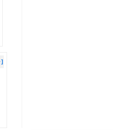
+]
 »
 »