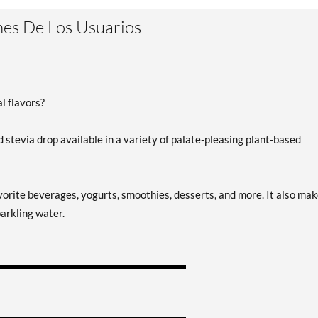
Free) 2 fl.oz
Precio de venta: $5.99
es De Los Usuarios
Guardar 40%
Body First Stevia Liquid
Extract 2 fl.oz
Precio de venta: $5.49
al flavors?
Guardar 66%
Out of stock
ed stevia drop available in a variety of palate-pleasing plant-based
Expected 8/12/2026
Email me when available
avorite beverages, yogurts, smoothies, desserts, and more. It also ma
arkling water.