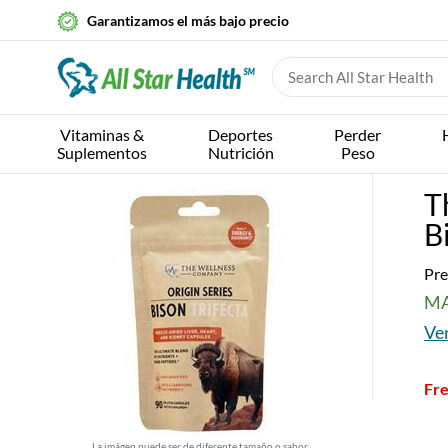
Garantizamos el más bajo precio
Vitaminas &
Deportes
Perder
Suplementos
Nutrición
Peso
T
B
Pre
MA
Ver
Fre
La imágen puede ser de diferente tamaño o sabor