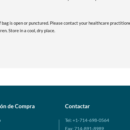
if bag is open or punctured. Please contact your healthcare practition
en. Store in a cool, dry place.
ión de Compra
Contactar
o
Tel: +1-714-698-0564
Fax: 714-891-8989