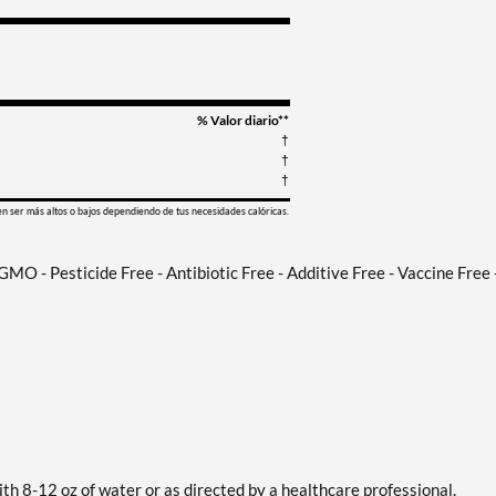
% Valor diario**
†
†
†
en ser más altos o bajos dependiendo de tus necesidades calóricas.
MO - Pesticide Free - Antibiotic Free - Additive Free - Vaccine Free 
ith 8-12 oz of water or as directed by a healthcare professional.