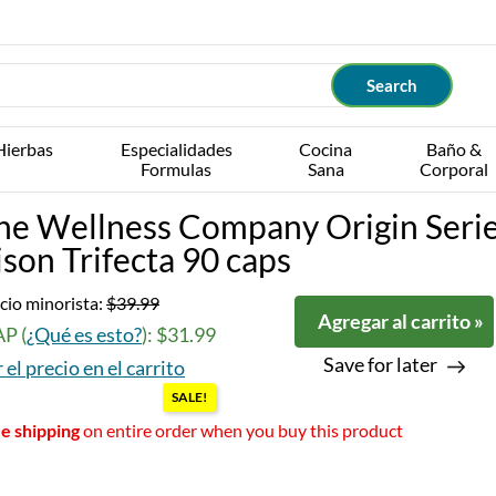
Hierbas
Especialidades
Cocina
Baño &
Formulas
Sana
Corporal
he Wellness Company Origin Seri
ison Trifecta 90 caps
cio minorista:
$39.99
Agregar al carrito »
P (
¿Qué es esto?
): $31.99
Save for later
 el precio en el carrito
SALE!
e shipping
on entire order when you buy this product