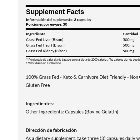
Supplement Facts
Información del suplemento: 3 capsules
Porciones por envase: 30
Ingrediente
Cantidad
Grass Fed Liver (Bison)
500mg
Grass Fed Heart (Bison)
500mg
Grass Fed Kidney (Bison)
500mg
**Pordentaje de valor diario basado en una dieta de 2000 calorias. Tus valores diarios pued
† Valor diario no establecido.
100% Grass Fed - Keto & Carnivore Diet Friendly - Non G
Gluten Free
Ingredientes:
Other Ingredients: Capsules (Bovine Gelatin)
Dirección de fabricación
As a dietary supplement, take three (3) capsules daily w