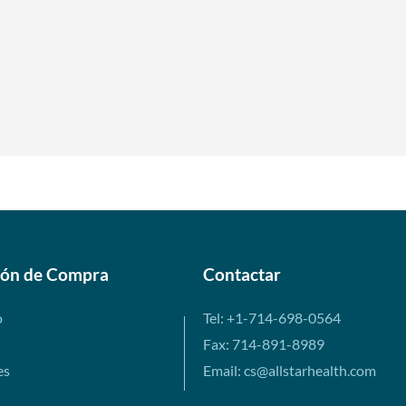
ión de Compra
Contactar
o
Tel: +1-714-698-0564
Fax: 714-891-8989
es
Email: cs@allstarhealth.com