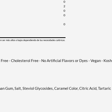
0
2
0
0
0
en ser más altos o bajos dependiendo de tus necesidades calóricas.
n Free - Cholesterol Free - No Artificial Flavors or Dyes - Vegan - Kos
an Gum, Salt, Steviol Glycosides, Caramel Color, Citric Acid, Tartaric