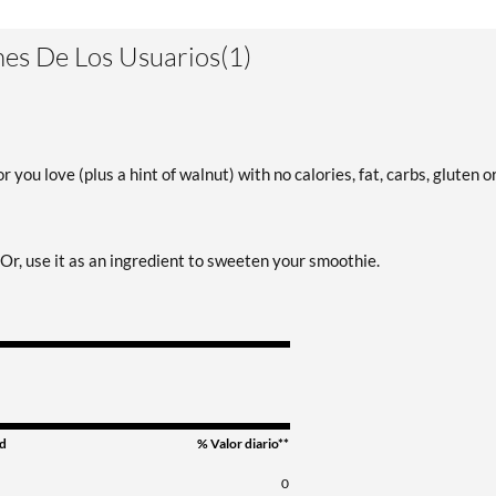
es De Los Usuarios(1)
ou love (plus a hint of walnut) with no calories, fat, carbs, gluten o
Or, use it as an ingredient to sweeten your smoothie.
d
% Valor diario**
0