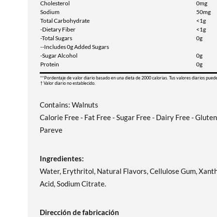
Cholesterol
0mg
Sodium
50mg
Total Carbohydrate
<1g
-Dietary Fiber
<1g
-Total Sugars
0g
--Includes 0g Added Sugars
-Sugar Alcohol
0g
Protein
0g
**Pordentaje de valor diario basado en una dieta de 2000 calorias. Tus valores diarios pued
† Valor diario no establecido.
Contains: Walnuts
Calorie Free - Fat Free - Sugar Free - Dairy Free - Glute
Pareve
Ingredientes:
Water, Erythritol, Natural Flavors, Cellulose Gum, Xanth
Acid, Sodium Citrate.
Dirección de fabricación