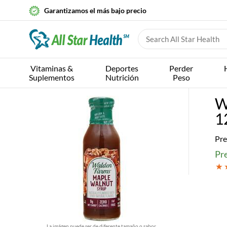
Garantizamos el más bajo precio
Vitaminas &
Deportes
Perder
Suplementos
Nutrición
Peso
W
12
Pre
Pre
La imágen puede ser de diferente tamaño o sabor