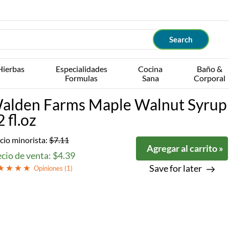
Hierbas
Especialidades
Cocina
Baño &
Formulas
Sana
Corporal
alden Farms Maple Walnut Syrup
 fl.oz
cio minorista:
$7.11
Agregar al carrito »
cio de venta: $4.39
Save for later
Opiniones (
1
)