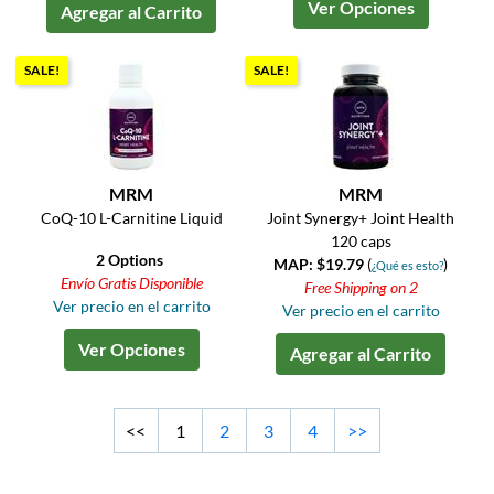
Ver Opciones
Agregar al Carrito
SALE!
SALE!
MRM
MRM
CoQ-10 L-Carnitine Liquid
Joint Synergy+ Joint Health
120 caps
2 Options
MAP: $19.79
(
)
¿Qué es esto?
Envío Gratis Disponible
Free Shipping on 2
Ver precio en el carrito
Ver precio en el carrito
Ver Opciones
Agregar al Carrito
<<
1
2
3
4
>>