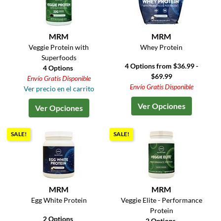
MRM
MRM
Veggie Protein with
Whey Protein
Superfoods
4 Options from $36.99 -
4 Options
$69.99
Envío Gratis Disponible
Envío Gratis Disponible
Ver precio en el carrito
Ver Opciones
Ver Opciones
SALE!
SALE!
MRM
MRM
Egg White Protein
Veggie Elite - Performance
Protein
2 Options
2 Options