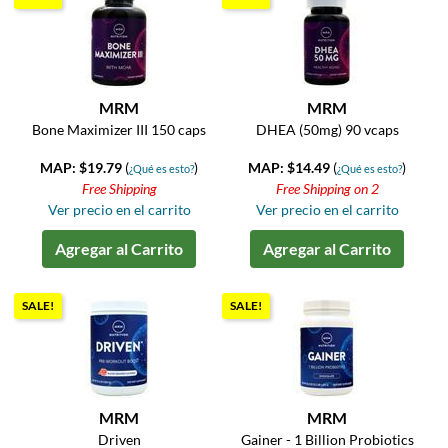
MRM
MRM
Bone Maximizer III 150 caps
DHEA (50mg) 90 vcaps
MAP: $19.79
(
)
MAP: $14.49
(
)
¿Qué es esto?
¿Qué es esto?
Free Shipping
Free Shipping on 2
Ver precio en el carrito
Ver precio en el carrito
Agregar al Carrito
Agregar al Carrito
SALE!
SALE!
MRM
MRM
Driven
Gainer - 1 Billion Probiotics