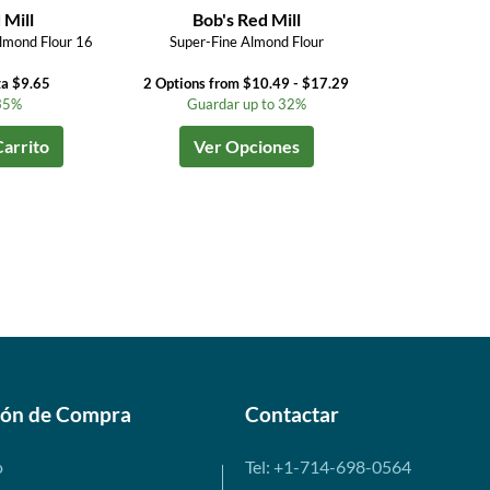
 Mill
Bob's Red Mill
lmond Flour 16
Super-Fine Almond Flour
ta $9.65
2 Options from $10.49 - $17.29
35%
Guardar up to 32%
Carrito
Ver Opciones
ión de Compra
Contactar
o
Tel: +1-714-698-0564