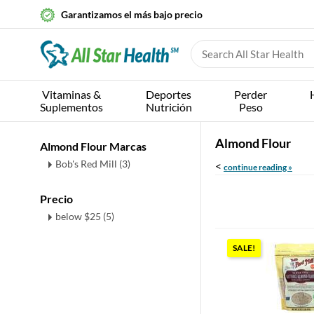
Garantizamos el más bajo precio
Vitaminas &
Deportes
Perder
Suplementos
Nutrición
Peso
Almond Flour
Almond Flour Marcas
Bob's Red Mill (3)
<
continue reading »
Precio
below $25 (5)
SALE!