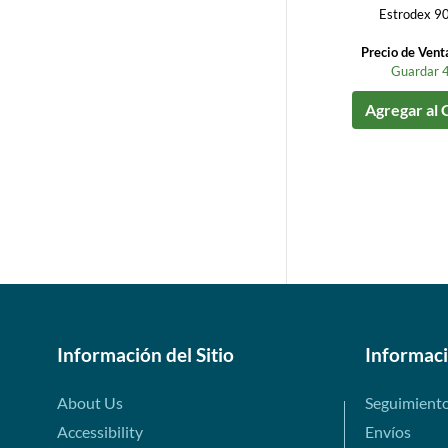
Estrodex 90
Precio de Vent
Guardar 
Agregar al 
Información del Sitio
Informac
About Us
Seguimient
Accessibility
Envíos