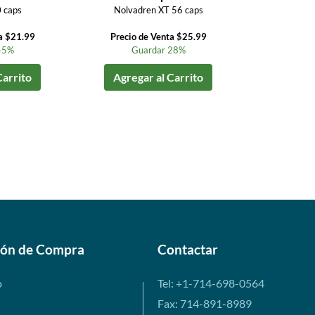
 caps
Nolvadren XT 56 caps
a $21.99
Precio de Venta $25.99
45%
Guardar 28%
Carrito
Agregar al Carrito
ión de Compra
Contactar
o
Tel: +1-714-698-0564
Fax: 714-891-8989