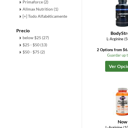
Primaforce (2)
Allmax Nutrition (1)
[+] Todo Alfabéticamente
Precio
BodyStr
below $25 (27)
L-Arginine (
$25 - $50 (13)
2 Options from $6
$50 - $75 (2)
Guardar up 
Ver Opci
Now
L-Arginine (