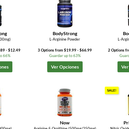
ong
BodyStrong
Bo
500mg)
L-Arginine Powder
L-Argi
.89 - $12.49
3 Options from $19.99 - $66.99
2 Options f
to 66%
Guardar up to 63%
Guard
ones
Ver Opciones
Ver
SALE!
Now
Pr
1000mg)
Arginine & Ornithine (500mg/250mg)
Nitric Oxi