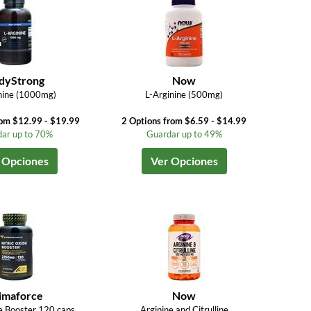
dyStrong
Now
nine (1000mg)
L-Arginine (500mg)
rom $12.99 - $19.99
2 Options from $6.59 - $14.99
ar up to 70%
Guardar up to 49%
 Opciones
Ver Opciones
imaforce
Now
de Booster 120 caps
Arginine and Citrulline