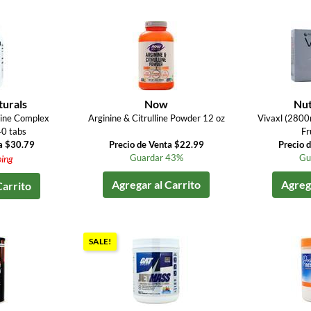
turals
Now
Nut
lline Complex
Arginine & Citrulline Powder 12 oz
Vivaxl (2800
0 tabs
Fr
a $30.79
Precio de Venta $22.99
Precio 
Guardar 43%
Gu
ping
Agregar al Carrito
Agrega
Carrito
SALE!