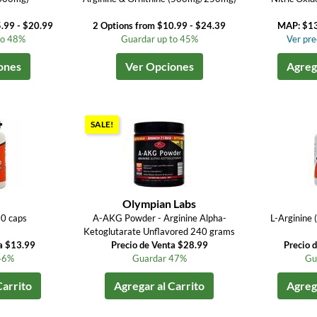
.99 - $20.99
2 Options from $10.99 - $24.39
MAP: $1
to 48%
Guardar up to 45%
Ver prec
ones
Ver Opciones
Agrega
SALE!
Olympian Labs
0 caps
A-AKG Powder - Arginine Alpha-
L-Arginine
Ketoglutarate Unflavored 240 grams
a $13.99
Precio de Venta $28.99
Precio 
46%
Guardar 47%
Gu
Carrito
Agregar al Carrito
Agrega