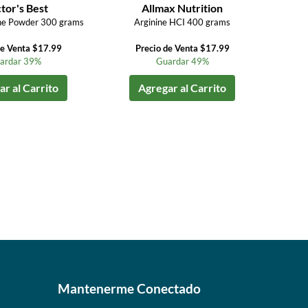
tor's Best
Allmax Nutrition
ine Powder 300 grams
Arginine HCI 400 grams
de Venta $17.99
Precio de Venta $17.99
ardar 39%
Guardar 49%
r al Carrito
Agregar al Carrito
Mantenerme Conectado