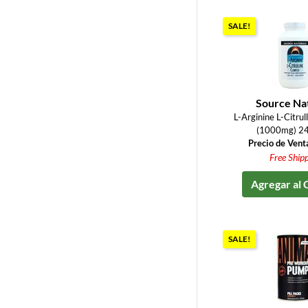
SALE!
Source Na
L-Arginine L-Citru
(1000mg) 24
Precio de Vent
Free Ship
Agregar al 
SALE!