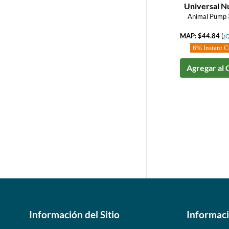
Universal Nu
Animal Pump 
MAP: $44.84
(
¿Q
6% Instant 
Agregar al 
Información del Sitio
Informac