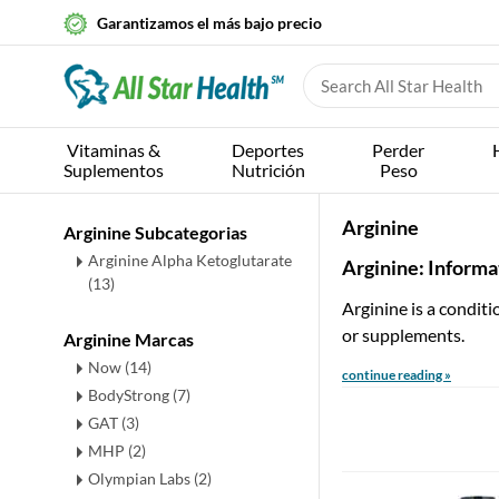
Garantizamos el más bajo precio
Vitaminas &
Deportes
Perder
Suplementos
Nutrición
Peso
Arginine
Arginine Subcategorias
Arginine Alpha Ketoglutarate
Arginine: Informa
(13)
Arginine is a conditi
or supplements.
Arginine Marcas
Now (14)
continue reading »
BodyStrong (7)
GAT (3)
MHP (2)
Olympian Labs (2)