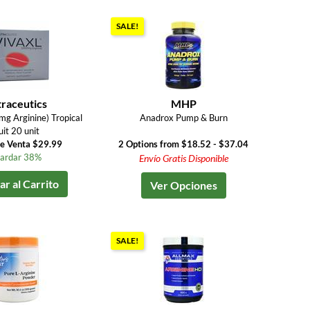
SALE!
raceutics
MHP
mg Arginine) Tropical
Anadrox Pump & Burn
uit 20 unit
de Venta $29.99
2 Options from $18.52 - $37.04
ardar 38%
Envío Gratis Disponible
r al Carrito
Ver Opciones
SALE!