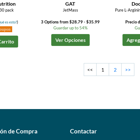
trition
GAT
Doc
30 pack
JetMass
Pure L-Argin
)
3 Options from $28.79 - $35.99
Precio 
ué es esto?
Guardar up to 54%
Gu
Coupon
Ver Opciones
Agrega
Carrito
<<
1
2
>>
ión de Compra
Contactar