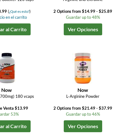
3.99
(
)
2 Options from $14.99 - $25.89
¿Qué es esto?
io en el carrito
Guardar up to 48%
r al Carrito
Ver Opciones
Now
Now
 (700mg) 180 vcaps
L-Arginine Powder
de Venta $13.99
2 Options from $21.49 - $37.99
ardar 53%
Guardar up to 46%
r al Carrito
Ver Opciones