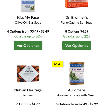
Kiss My Face
Dr. Bronner's
Olive Oil Bar Soap
Pure-Castile Bar Soap
4 Options from $3.49 - $5.49
8 Options $4.39
Guardar up to 36%
Guardar up to 22%
Ver Opciones
Ver Opciones
SALE!
Nubian Heritage
Auromere
Bar Soap
Ayurvedic Soap with Neem
6 Options $4.79
5 Options from $2.49 - $2.99