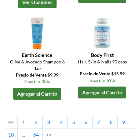
Ver Opciones
Earth Science
Body First
Olive & Avocado Shampoo 6
Hair, Skin & Nails 90 caps
fl.oz
Precio de Venta $15.99
Precio de Venta $9.99
Guardar 69%
Guardar 33%
Agregar al Carrito
Agregar al Carrito
<<
1
2
3
4
5
6
7
8
9
10
...
54
>>