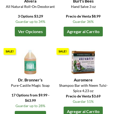
Alvera
Burt's Bees
All Natural Roll-On Deodorant
Hand Salve 3 oz
3 Options $3.29
Precio de Venta $8.99
Guardar up to 34%
Guardar 36%
Ver Opciones
Agregar al Carrito
SALE!
SALE!
Dr. Bronner's
Auromere
Pure-Castile Magic Soap
Shampoo Bar with Neem Tulsi-
Spice 4.23 oz
17 Options from $9.99 -
Precio de Venta $3.69
$63.99
Guardar 51%
Guardar up to 28%
Agregar al Carrito