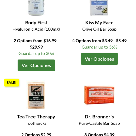
Body First
Kiss My Face
Hyaluronic Acid (100mg)
Olive Oil Bar Soap
2 Options from $16.99 -
4 Options from $3.49 - $5.49
$29.99
Guardar up to 36%
Guardar up to 30%
Ver Opciones
Ver Opciones
SALE!
Tea Tree Therapy
Dr. Bronner's
Toothpicks
Pure-Castile Bar Soap
2 Options $2.99
8 Options $4.39