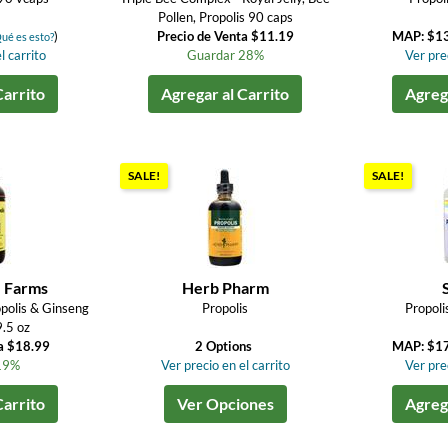
Pollen, Propolis 90 caps
)
Precio de Venta $11.19
MAP: $1
ué es esto?
l carrito
Guardar 28%
Ver prec
Carrito
Agregar al Carrito
Agrega
SALE!
SALE!
e Farms
Herb Pharm
ropolis & Ginseng
Propolis
Propoli
.5 oz
a $18.99
2 Options
MAP: $1
19%
Ver precio en el carrito
Ver prec
Carrito
Ver Opciones
Agrega