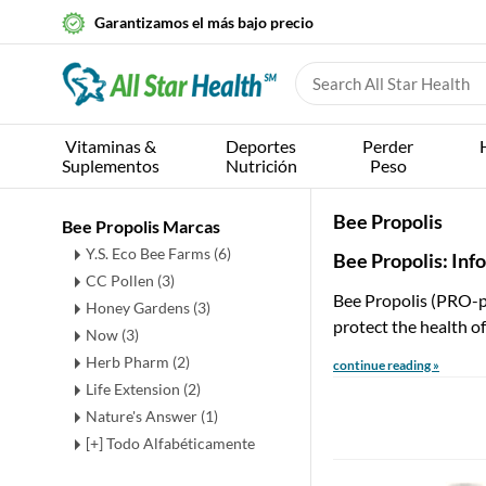
Garantizamos el más bajo precio
Vitaminas &
Deportes
Perder
Suplementos
Nutrición
Peso
Bee Propolis
Bee Propolis Marcas
Y.S. Eco Bee Farms (6)
Bee Propolis: Inf
CC Pollen (3)
Bee Propolis (PRO-po
Honey Gardens (3)
protect the health o
Now (3)
Herb Pharm (2)
continue reading »
Life Extension (2)
Nature's Answer (1)
[+] Todo Alfabéticamente