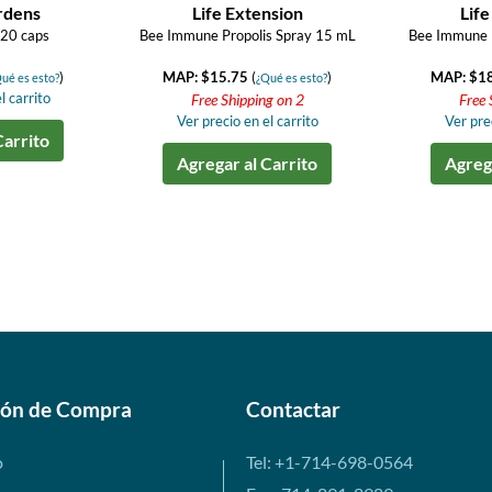
rdens
Life Extension
Life
120 caps
Bee Immune Propolis Spray 15 mL
Bee Immune P
)
MAP: $15.75
(
)
MAP: $1
ué es esto?
¿Qué es esto?
l carrito
Free Shipping on 2
Free 
Ver precio en el carrito
Ver prec
Carrito
Agregar al Carrito
Agrega
ión de Compra
Contactar
o
Tel: +1-714-698-0564