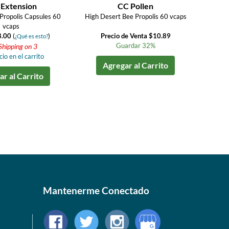
 Extension
CC Pollen
ropolis Capsules 60
High Desert Bee Propolis 60 vcaps
vcaps
8.00
(
)
Precio de Venta $10.89
¿Qué es esto?
Guardar 32%
Shipping on 3
io en el carrito
Agregar al Carrito
r al Carrito
Mantenerme Conectado