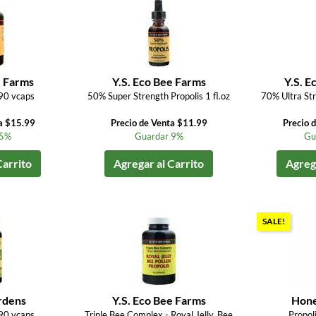
e Farms
Y.S. Eco Bee Farms
Y.S. E
90 vcaps
50% Super Strength Propolis 1 fl.oz
70% Ultra Str
a $15.99
Precio de Venta $11.99
Precio 
 5%
Guardar 9%
Gu
Carrito
Agregar al Carrito
Agrega
SALE!
rdens
Y.S. Eco Bee Farms
Hone
90 vcaps
Triple Bee Complex - Royal Jelly, Bee
Propoli