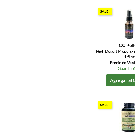
SALE!
CC Pol
High Desert Propolis-
1 fl.oz
Precio de Ven
Guardar 
Agregar al 
SALE!