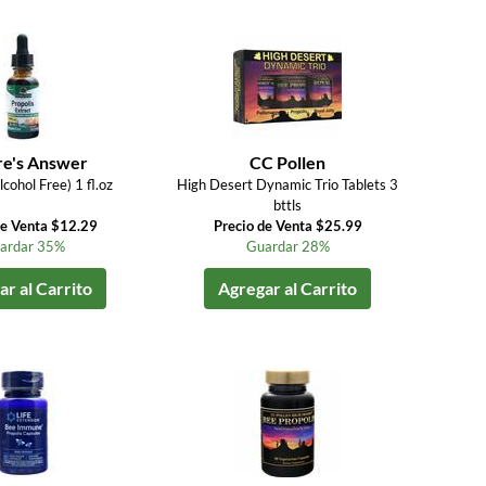
re's Answer
CC Pollen
lcohol Free) 1 fl.oz
High Desert Dynamic Trio Tablets 3
bttls
de Venta $12.29
Precio de Venta $25.99
ardar 35%
Guardar 28%
r al Carrito
Agregar al Carrito