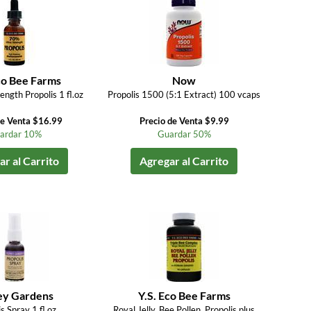
co Bee Farms
Now
ength Propolis 1 fl.oz
Propolis 1500 (5:1 Extract) 100 vcaps
de Venta $16.99
Precio de Venta $9.99
ardar 10%
Guardar 50%
r al Carrito
Agregar al Carrito
y Gardens
Y.S. Eco Bee Farms
s Spray 1 fl.oz
Royal Jelly, Bee Pollen, Propolis plus