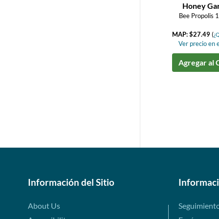
Honey Ga
Bee Propolis 
MAP: $27.49
(
¿Q
Ver precio en e
Agregar al 
Información del Sitio
Informac
About Us
Seguimient