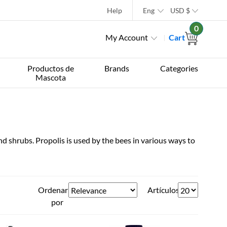
Help
Eng
USD
$
0
My Account
Cart
Productos de
Brands
Categories
Mascota
nd shrubs. Propolis is used by the bees in various ways to
Ordenar
Artículos
por