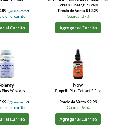
Korean Ginseng 90 caps
3.89
(
)
Precio de Venta $12.29
¿Qué es esto?
io en el carrito
Guardar 27%
r al Carrito
Agregar al Carrito
Solaray
Now
s Plus 90 vcaps
Propolis Plus Extract 2 fl.oz
7.69
(
)
Precio de Venta $9.99
¿Qué es esto?
io en el carrito
Guardar 50%
r al Carrito
Agregar al Carrito