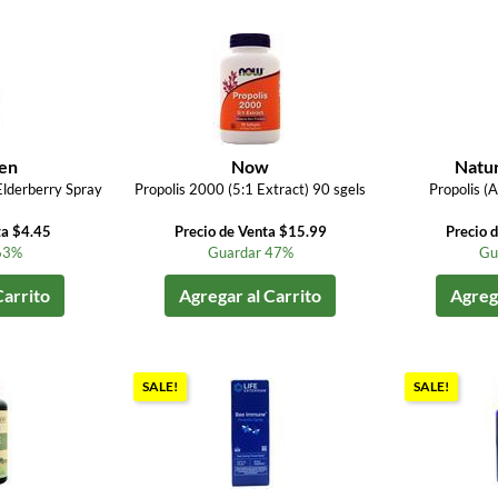
len
Now
Natu
Elderberry Spray
Propolis 2000 (5:1 Extract) 90 sgels
Propolis (A
ta $4.45
Precio de Venta $15.99
Precio 
63%
Guardar 47%
Gu
Carrito
Agregar al Carrito
Agrega
SALE!
SALE!