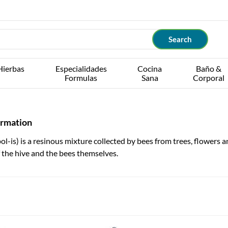
Hierbas
Especialidades
Cocina
Baño &
Formulas
Sana
Corporal
ormation
l-is) is a resinous mixture collected by bees from trees, flowers a
f the hive and the bees themselves.