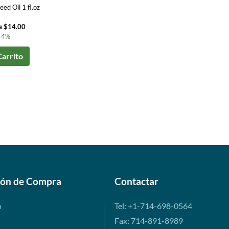
ed Oil 1 fl.oz
a $14.00
44%
Carrito
ión de Compra
Contactar
o
Tel: +1-714-698-0564
Fax: 714-891-8989