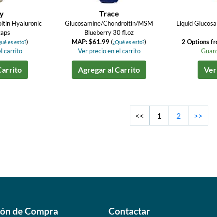
ay
Trace
tin Hyaluronic
Glucosamine/Chondroitin/MSM
Liquid Glucos
caps
Blueberry 30 fl.oz
)
MAP: $61.99
(
)
2 Options f
ué es esto?
¿Qué es esto?
l carrito
Ver precio en el carrito
Guard
Carrito
Agregar al Carrito
Ver
<<
1
2
>>
ión de Compra
Contactar