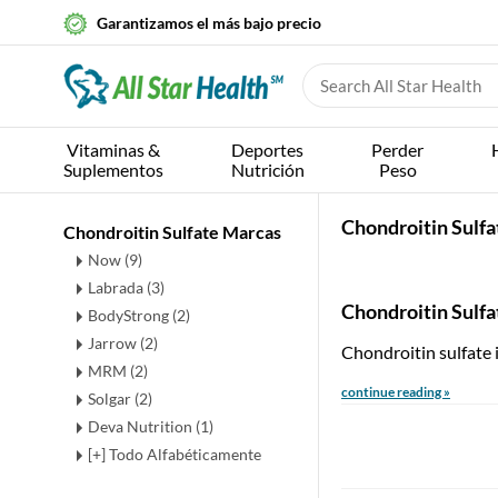
Garantizamos el más bajo precio
Vitaminas &
Deportes
Perder
Suplementos
Nutrición
Peso
Chondroitin Sulfa
Chondroitin Sulfate Marcas
Now (9)
Labrada (3)
Chondroitin Sulfa
BodyStrong (2)
Jarrow (2)
Chondroitin sulfate i
MRM (2)
continue reading »
Solgar (2)
Deva Nutrition (1)
[+] Todo Alfabéticamente