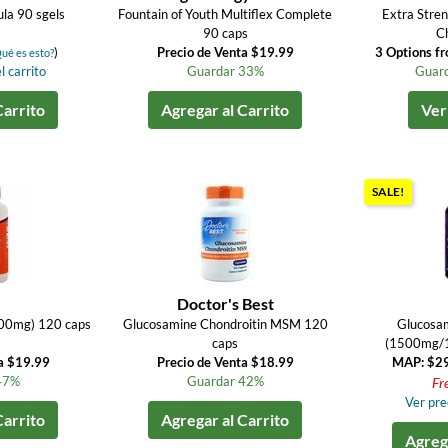
ula 90 sgels
Fountain of Youth Multiflex Complete
Extra Stre
90 caps
Ch
)
Precio de Venta $19.99
3 Options f
ué es esto?
l carrito
Guardar 33%
Guard
Carrito
Agregar al Carrito
Ver
SALE!
Doctor's Best
600mg) 120 caps
Glucosamine Chondroitin MSM 120
Glucosam
caps
(1500mg/1
a $19.99
Precio de Venta $18.99
MAP: $2
47%
Guardar 42%
Fr
Ver prec
Carrito
Agregar al Carrito
Agrega