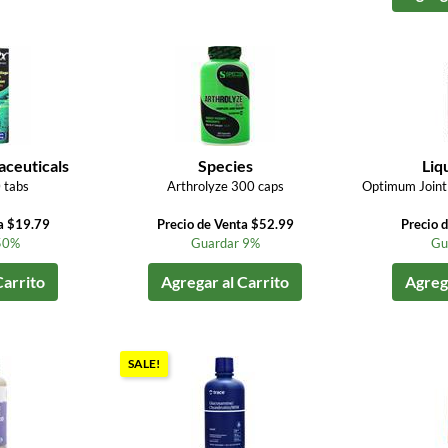
aceuticals
Species
Liq
 tabs
Arthrolyze 300 caps
Optimum Joint 
a $19.79
Precio de Venta $52.99
Precio 
50%
Guardar 9%
Gu
Carrito
Agregar al Carrito
Agrega
SALE!