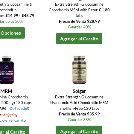
ngth Glucosamine &
Extra Strength Glucosamine
ondroitin
Chondroitin MSM with Ester-C 180
rom $14.99 - $48.79
tabs
ar up to 50%
Precio de Venta $28.99
Guardar 40%
 Opciones
Agregar al Carrito
MRM
Solgar
ine Chondroitin
Extra Strength Glucosamine
200mg) 180 caps
Hyaluronic Acid Chondroitin MSM
9.96
(
)
Shellfish-Free 120 tabs
¿Qué es esto?
Precio de Venta $35.99
ee Shipping
Guardar 38%
io en el carrito
Agregar al Carrito
r al Carrito