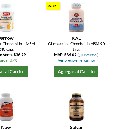
SALE!
Jarrow
KAL
+ Chondroitin + MSM
Glucosamine Chondroitin MSM 90
240 caps
tabs
de Venta $36.99
MAP: $36.09
(
)
¿Qué es esto?
ardar 37%
Ver precio en el carrito
r al Carrito
Agregar al Carrito
Now
Solgar