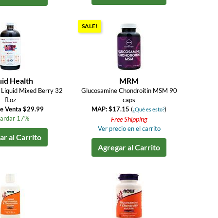
SALE!
uid Health
MRM
Liquid Mixed Berry 32
Glucosamine Chondroitin MSM 90
fl.oz
caps
de Venta $29.99
MAP: $17.15
(
)
¿Qué es esto?
ardar 17%
Free Shipping
Ver precio en el carrito
r al Carrito
Agregar al Carrito