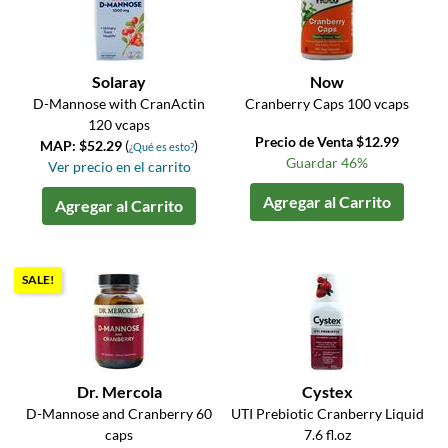
Solaray
Now
D-Mannose with CranActin
Cranberry Caps 100 vcaps
120 vcaps
Precio de Venta $12.99
MAP: $52.29
(
)
¿Qué es esto?
Guardar 46%
Ver precio en el carrito
Agregar al Carrito
Agregar al Carrito
SALE!
Dr. Mercola
Cystex
D-Mannose and Cranberry 60
UTI Prebiotic Cranberry Liquid
caps
7.6 fl.oz