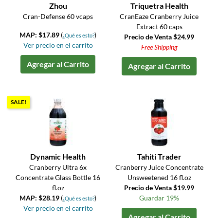
Zhou
Triquetra Health
Cran-Defense 60 vcaps
CranEaze Cranberry Juice
Extract 60 caps
MAP: $17.89
(
)
¿Qué es esto?
Precio de Venta $24.99
Ver precio en el carrito
Free Shipping
Agregar al Carrito
Agregar al Carrito
SALE!
Dynamic Health
Tahiti Trader
Cranberry Ultra 6x
Cranberry Juice Concentrate
Concentrate Glass Bottle 16
Unsweetened 16 fl.oz
fl.oz
Precio de Venta $19.99
MAP: $28.19
(
)
Guardar 19%
¿Qué es esto?
Ver precio en el carrito
Agregar al Carrito