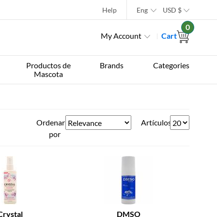
Help
Eng
USD
$
0
My Account
Cart
Productos de
Brands
Categories
Mascota
Ordenar
Artículos
por
Crystal
DMSO