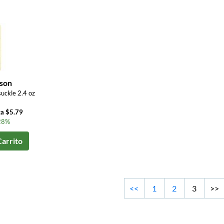
ison
ckle 2.4 oz
ta $5.79
28%
Carrito
<<
1
2
3
>>