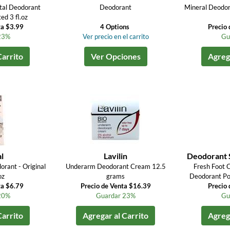
tal Deodorant
Deodorant
Mineral Deodor
ed 3 fl.oz
ta $3.99
4 Options
Precio 
23%
Ver precio en el carrito
Gu
Carrito
Ver Opciones
Agrega
l
Lavilin
Deodorant 
orant - Original
Underarm Deodorant Cream 12.5
Fresh Foot 
oz
grams
Deodorant Po
ta $6.79
Precio de Venta $16.39
Precio 
20%
Guardar 23%
Gu
Carrito
Agregar al Carrito
Agrega