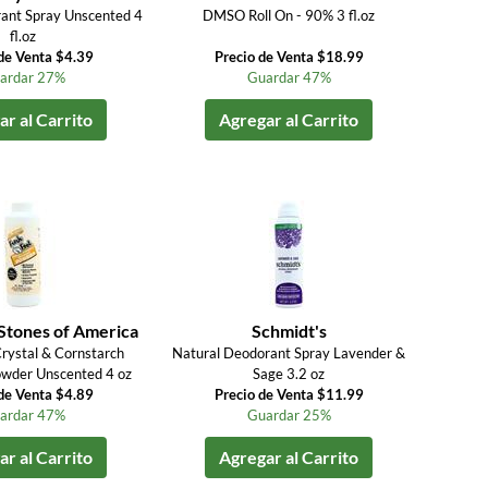
ant Spray Unscented 4
DMSO Roll On - 90% 3 fl.oz
fl.oz
de Venta $4.39
Precio de Venta $18.99
ardar 27%
Guardar 47%
r al Carrito
Agregar al Carrito
Stones of America
Schmidt's
Crystal & Cornstarch
Natural Deodorant Spray Lavender &
wder Unscented 4 oz
Sage 3.2 oz
de Venta $4.89
Precio de Venta $11.99
ardar 47%
Guardar 25%
r al Carrito
Agregar al Carrito