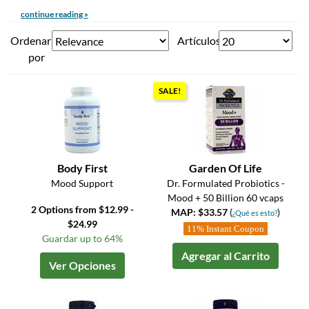
continue reading »
Ordenar
Artículos
por
SALE!
Body First
Garden Of Life
Mood Support
Dr. Formulated Probiotics -
Mood + 50 Billion 60 vcaps
2 Options from $12.99 -
MAP: $33.57
(
)
¿Qué es esto?
$24.99
11% Instant Coupon
Guardar up to 64%
Agregar al Carrito
Ver Opciones