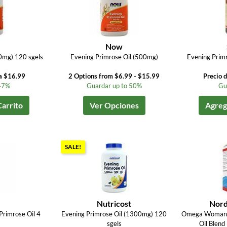
Now
0mg) 120 sgels
Evening Primrose Oil (500mg)
Evening Prim
a $16.99
2 Options from $6.99 - $15.99
Precio 
47%
Guardar up to 50%
Gu
Carrito
Ver Opciones
Agrega
SALE!
Nutricost
Nord
rimrose Oil 4
Evening Primrose Oil (1300mg) 120
Omega Woman w
sgels
Oil Blend