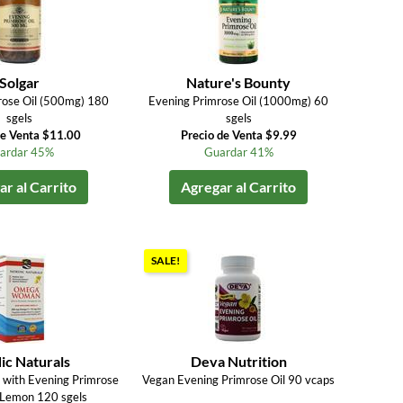
Solgar
Nature's Bounty
rose Oil (500mg) 180
Evening Primrose Oil (1000mg) 60
sgels
sgels
de Venta $11.00
Precio de Venta $9.99
ardar 45%
Guardar 41%
r al Carrito
Agregar al Carrito
SALE!
ic Naturals
Deva Nutrition
ith Evening Primrose
Vegan Evening Primrose Oil 90 vcaps
 Lemon 120 sgels