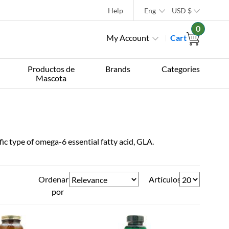
Help
Eng
USD
$
0
My Account
Cart
Productos de
Brands
Categories
Mascota
c type of omega-6 essential fatty acid, GLA.
Ordenar
Artículos
por