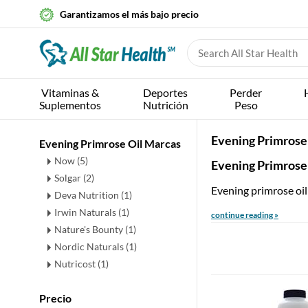
Garantizamos el más bajo precio
Vitaminas &
Deportes
Perder
Suplementos
Nutrición
Peso
Evening Primrose
Evening Primrose Oil Marcas
Now (5)
Evening Primrose
Solgar (2)
Evening primrose oil
Deva Nutrition (1)
Irwin Naturals (1)
continue reading »
Nature's Bounty (1)
Nordic Naturals (1)
Nutricost (1)
Precio