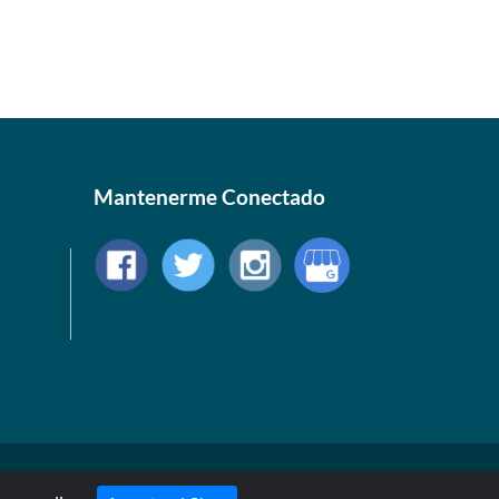
Mantenerme Conectado
© 1999-2026, AllStarHealth.com | All Rights Reserved