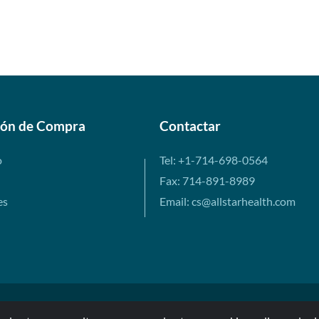
ión de Compra
Contactar
o
Tel: +1-714-698-0564
Fax: 714-891-8989
es
Email: cs@allstarhealth.com