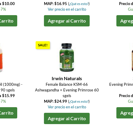
a $10.00
MAP: $16.95
(
)
Precio 
¿Qué es esto?
47%
Ver precio en el carrito
Gu
Carrito
Agregar al Carrito
Agrega
SALE!
Irwin Naturals
il (1000mg) -
Female Balance KSM-66
Evening Primr
90 sgels
Ashwagandha + Evening Primrose 60
a $15.99
sgels
Precio 
47%
MAP: $24.99
(
)
Gu
¿Qué es esto?
Ver precio en el carrito
Carrito
Agrega
Agregar al Carrito