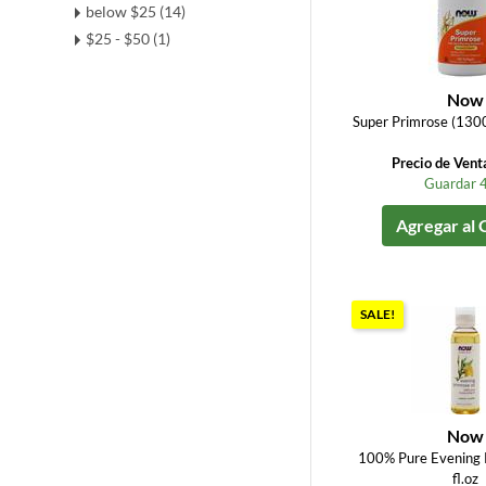
below $25 (14)
$25 - $50 (1)
Now
Super Primrose (130
Precio de Vent
Guardar 
Agregar al 
SALE!
Now
100% Pure Evening P
fl.oz