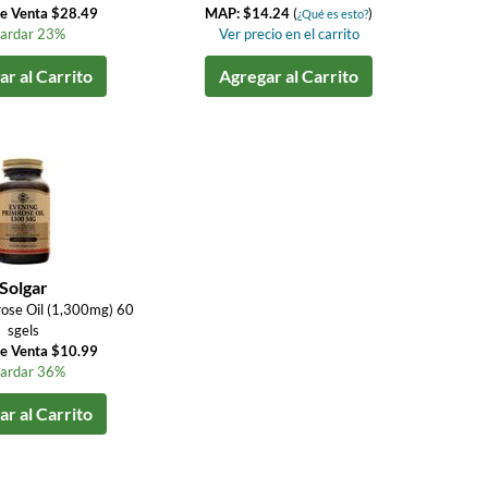
de Venta $28.49
MAP: $14.24
(
)
¿Qué es esto?
ardar 23%
Ver precio en el carrito
r al Carrito
Agregar al Carrito
Solgar
ose Oil (1,300mg) 60
sgels
de Venta $10.99
ardar 36%
r al Carrito