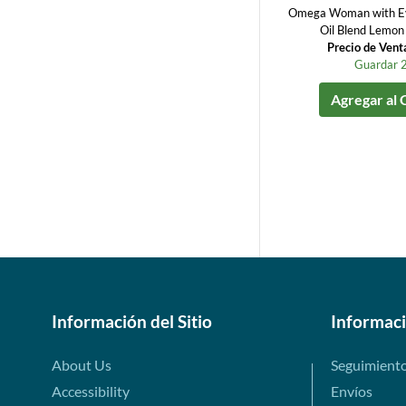
Omega Woman with Ev
Oil Blend Lemon
Precio de Vent
Guardar 
Agregar al 
Información del Sitio
Informac
About Us
Seguimient
Accessibility
Envíos