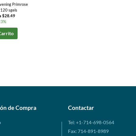
ening Primrose
 120 sgels
a $28.49
23%
Carrito
ión de Compra
Contactar
o
Tel: +1-714-698-0564
Fax: 714-891-8989