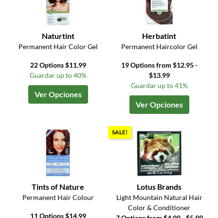
Naturtint
Herbatint
Permanent Hair Color Gel
Permanent Haircolor Gel
22 Options $11.99
19 Options from $12.95 -
Guardar up to 40%
$13.99
Guardar up to 41%
Ver Opciones
Ver Opciones
SALE!
Tints of Nature
Lotus Brands
Permanent Hair Colour
Light Mountain Natural Hair
Color & Conditioner
11 Options $14.99
7 Options from $4.99 - $5.99