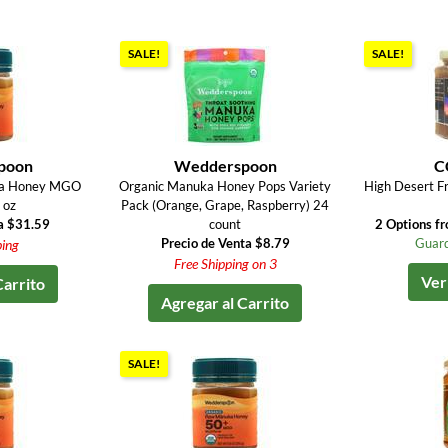
SALE!
SALE!
poon
Wedderspoon
C
ka Honey MGO
Organic Manuka Honey Pops Variety
High Desert Fr
 oz
Pack (Orange, Grape, Raspberry) 24
a $31.59
count
2 Options f
Precio de Venta $8.79
Guard
ping
Free Shipping on 3
Ver
Carrito
Agregar al Carrito
SALE!