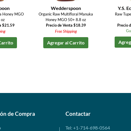
poon
Wedderspoon
Y.S. E
ka Honey MGO
Organic Raw Multifloral Manuka
Raw Tupe
 oz
Honey MGO 50+ 8.8 oz
a $21.59
Precio de Venta $18.39
Precio 
Gu
ping
Free Shipping
Agrega
Carrito
Agregar al Carrito
ión de Compra
Contactar
o
Tel: +1-714-698-0564