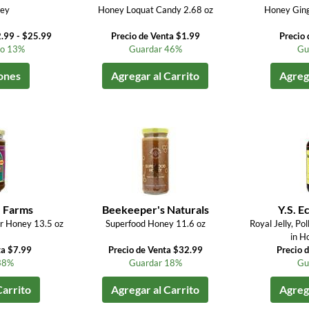
ey
Honey Loquat Candy 2.68 oz
Honey Ging
.99 - $25.99
Precio de Venta $1.99
Precio 
to 13%
Guardar 46%
Gu
ones
Agregar al Carrito
Agrega
e Farms
Beekeeper's Naturals
Y.S. E
r Honey 13.5 oz
Superfood Honey 11.6 oz
Royal Jelly, Po
in H
ta $7.99
Precio de Venta $32.99
Precio 
38%
Guardar 18%
Gu
Carrito
Agregar al Carrito
Agrega