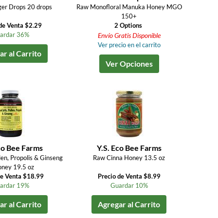
er Drops 20 drops
Raw Monofloral Manuka Honey MGO
150+
de Venta $2.29
2 Options
ardar 36%
Envío Gratis Disponible
Ver precio en el carrito
r al Carrito
Ver Opciones
co Bee Farms
Y.S. Eco Bee Farms
llen, Propolis & Ginseng
Raw Cinna Honey 13.5 oz
oney 19.5 oz
de Venta $18.99
Precio de Venta $8.99
ardar 19%
Guardar 10%
r al Carrito
Agregar al Carrito