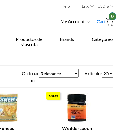
Help
Eng
USD
$
0
My Account
Cart
Productos de
Brands
Categories
Mascota
Ordenar
Artículos
por
SALE!
Honees
Wedderspoon