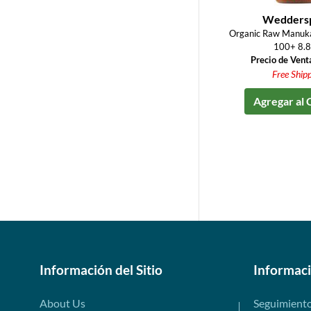
Wedders
Organic Raw Manu
100+ 8.8
Precio de Vent
Free Ship
Agregar al 
Información del Sitio
Informac
About Us
Seguimient