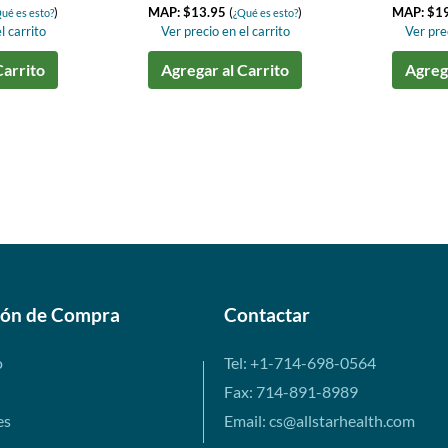
)
MAP: $13.95
(
)
MAP: $1
ué es esto?
¿Qué es esto?
l carrito
Ver precio en el carrito
Ver prec
Carrito
Agregar al Carrito
Agrega
ión de Compra
Contactar
o
Tel: +1-714-698-0564
Fax: 714-891-8989
es
Email: cs@allstarhealth.com