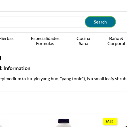
Hierbas
Especialidades
Cocina
Baño &
Formulas
Sana
Corporal
d
: Information
imedium (a.k.a. yin yang huo, "yang tonic"), is a small leafy shru
SALE!