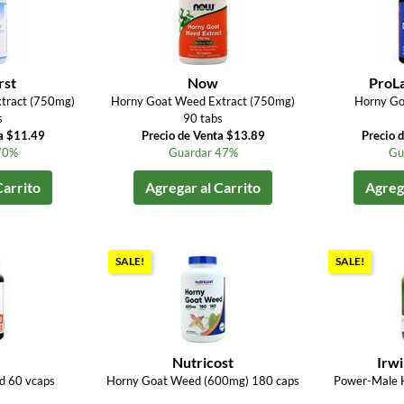
rst
Now
ProLa
tract (750mg)
Horny Goat Weed Extract (750mg)
Horny Go
s
90 tabs
a $11.49
Precio de Venta $13.89
Precio 
70%
Guardar 47%
Gu
Carrito
Agregar al Carrito
Agrega
SALE!
SALE!
Nutricost
Irwi
d 60 vcaps
Horny Goat Weed (600mg) 180 caps
Power-Male 