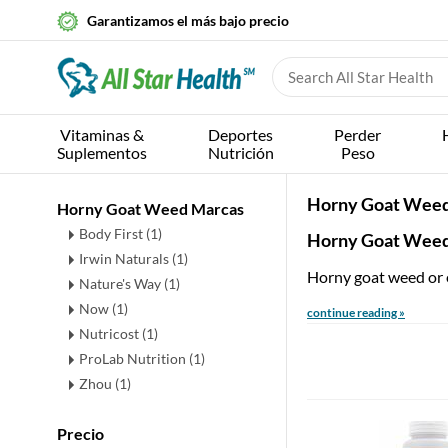
Garantizamos el más bajo precio
Vitaminas &
Deportes
Perder
Suplementos
Nutrición
Peso
Horny Goat Wee
Horny Goat Weed Marcas
Body First (1)
Horny Goat Weed
Irwin Naturals (1)
Horny goat weed or ep
Nature's Way (1)
Now (1)
continue reading »
Nutricost (1)
ProLab Nutrition (1)
Zhou (1)
Precio