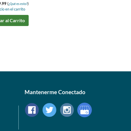
9.99
(
)
¿Qué es esto?
io en el carrito
r al Carrito
Mantenerme Conectado