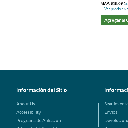
MAP: $18.09
(
¿Q
Ver precio en e
Agregar al 
Información del Sitio
Informac
About Us
Seguimient
Accessibility
Envíos
Programa de Afiliación
Devolucion