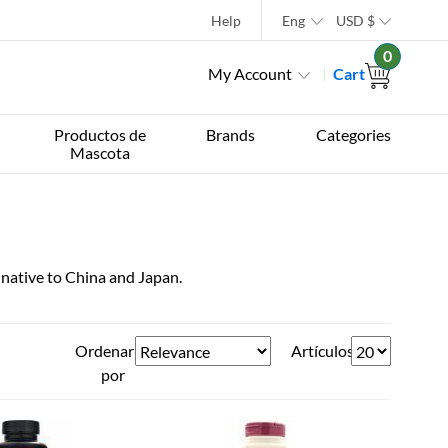
Help
Eng
USD
$
0
My Account
Cart
Productos de
Brands
Categories
Mascota
b native to China and Japan.
Ordenar
Artículos
por