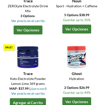
Trace
Nuun
ZEROLyte Electrolyte Drink
Sport - Hydration + Caffeine
Mix
5 Options $38.99
3 Options
Guardar up to 35%
Ver precio en el carrito
Ver Opciones
Ver Opciones
SALE!
Trace
Ghost
Keto Electrolyte Powder
Hydration
Lemon Lime 369 grams
2 Options $26.99
MAP: $37.99
(
)
¿Qué es esto?
Guardar up to 44%
Ver precio en el carrito
Ver Opciones
Agregar al Carrito