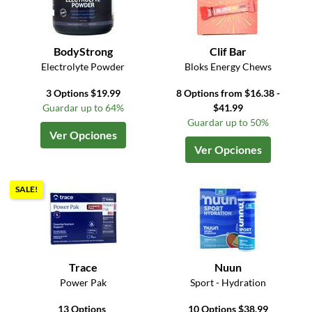
BodyStrong
Clif Bar
Electrolyte Powder
Bloks Energy Chews
3 Options $19.99
8 Options from $16.38 -
Guardar up to 64%
$41.99
Guardar up to 50%
Ver Opciones
Ver Opciones
SALE!
Trace
Nuun
Power Pak
Sport - Hydration
13 Options
10 Options $38.99