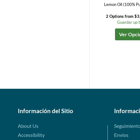
Lemon Oil (100% Pu
2 Options from $3
Guardar up 
Ver Opci
Información del Sitio
Informac
About Us
Seguimient
Accessibility
Envíos