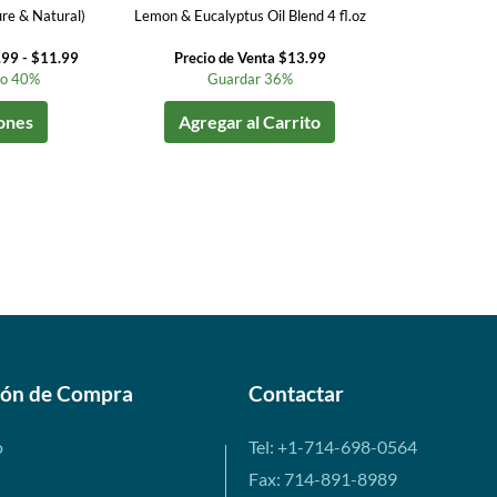
re & Natural)
Lemon & Eucalyptus Oil Blend 4 fl.oz
.99 - $11.99
Precio de Venta $13.99
to 40%
Guardar 36%
ones
Agregar al Carrito
ión de Compra
Contactar
o
Tel: +1-714-698-0564
Fax: 714-891-8989