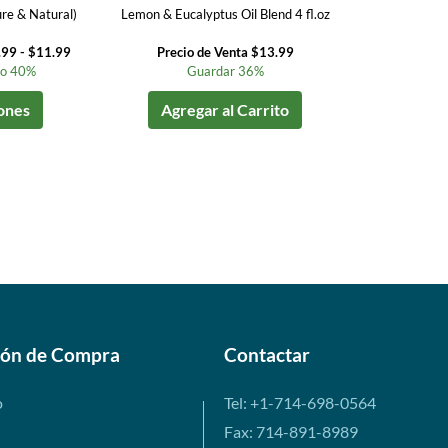
re & Natural)
Lemon & Eucalyptus Oil Blend 4 fl.oz
.99 - $11.99
Precio de Venta $13.99
to 40%
Guardar 36%
ones
Agregar al Carrito
ión de Compra
Contactar
o
Tel: +1-714-698-0564
Fax: 714-891-8989