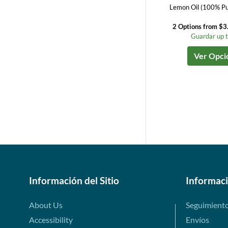
Lemon Oil (100% Pu
2 Options from $3
Guardar up 
Ver Opci
Información del Sitio
Informac
About Us
Seguimient
Accessibility
Envíos