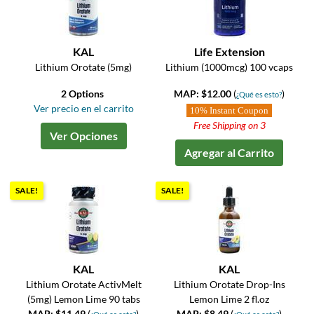
KAL
Life Extension
Lithium Orotate (5mg)
Lithium (1000mcg) 100 vcaps
2 Options
MAP: $12.00
(
)
¿Qué es esto?
Ver precio en el carrito
10% Instant Coupon
Free Shipping on 3
Ver Opciones
Agregar al Carrito
SALE!
SALE!
KAL
KAL
Lithium Orotate ActivMelt
Lithium Orotate Drop-Ins
(5mg) Lemon Lime 90 tabs
Lemon Lime 2 fl.oz
MAP: $11.49
(
)
MAP: $8.49
(
)