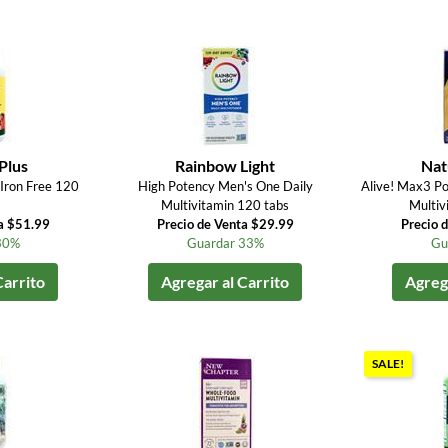
Plus
Rainbow Light
Nat
 Iron Free 120
High Potency Men's One Daily
Alive! Max3 P
Multivitamin 120 tabs
Multiv
a $51.99
Precio de Venta $29.99
Precio 
30%
Guardar 33%
Gu
Carrito
Agregar al Carrito
Agrega
SALE!