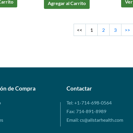
Carrito
Ver
Agregar al Carrito
<<
1
2
3
>>
ión de Compra
Contactar
o
Tel: +1-714-698-0564
Fax: 714-891-8989
es
Email: cs@allstarhealth.com