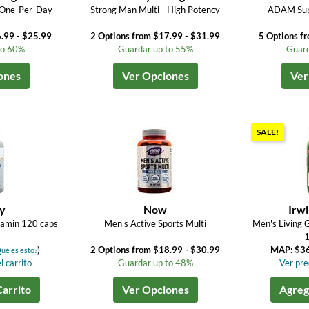
 One-Per-Day
Strong Man Multi - High Potency
ADAM Supe
.99 - $25.99
2 Options from $17.99 - $31.99
5 Options f
to 60%
Guardar up to 55%
Guard
ones
Ver Opciones
Ver
SALE!
ay
Now
Irwi
tamin 120 caps
Men's Active Sports Multi
Men's Living 
1
)
2 Options from $18.99 - $30.99
MAP: $3
ué es esto?
l carrito
Guardar up to 48%
Ver prec
Carrito
Ver Opciones
Agrega