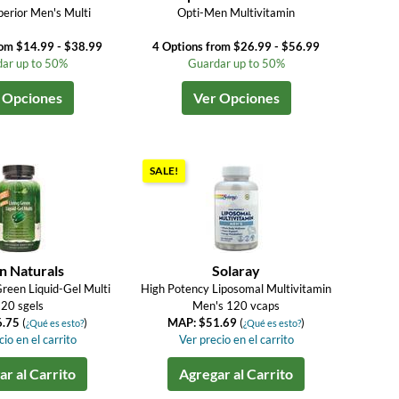
rior Men's Multi
Opti-Men Multivitamin
rom $14.99 - $38.99
4 Options from $26.99 - $56.99
ar up to 50%
Guardar up to 50%
 Opciones
Ver Opciones
SALE!
n Naturals
Solaray
Green Liquid-Gel Multi
High Potency Liposomal Multivitamin
20 sgels
Men's 120 vcaps
6.75
(
)
MAP: $51.69
(
)
¿Qué es esto?
¿Qué es esto?
io en el carrito
Ver precio en el carrito
r al Carrito
Agregar al Carrito