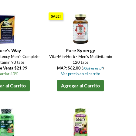
SALE!
ure's Way
Pure Synergy
otency Men's Complete
Vita-Min-Herb - Men's Multivitamin
itamin 90 tabs
120 tabs
de Venta $21.99
MAP: $62.00
(
)
¿Qué es esto?
ardar 40%
Ver precio en el carrito
r al Carrito
Agregar al Carrito