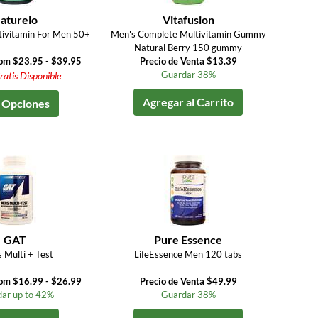
aturelo
Vitafusion
tivitamin For Men 50+
Men's Complete Multivitamin Gummy
Natural Berry 150 gummy
rom $23.95 - $39.95
Precio de Venta $13.39
Guardar 38%
ratis Disponible
Agregar al Carrito
 Opciones
GAT
Pure Essence
 Multi + Test
LifeEssence Men 120 tabs
rom $16.99 - $26.99
Precio de Venta $49.99
ar up to 42%
Guardar 38%