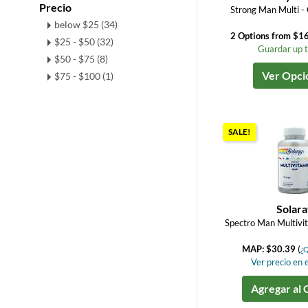
Precio
Strong Man Multi -
below $25 (34)
2 Options from $16
$25 - $50 (32)
Guardar up 
$50 - $75 (8)
Ver Opci
$75 - $100 (1)
SALE!
Solar
Spectro Man Multivi
MAP: $30.39
(
¿Q
Ver precio en e
Agregar al 