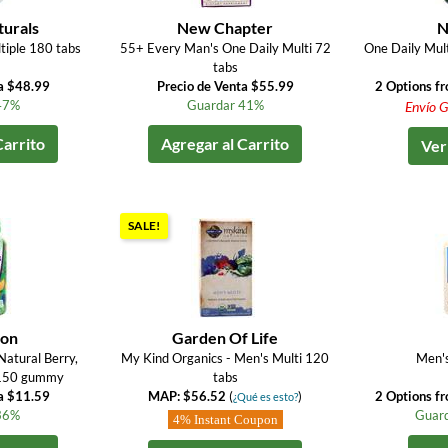
turals
New Chapter
N
tiple 180 tabs
55+ Every Man's One Daily Multi 72
One Daily Mul
tabs
a $48.99
Precio de Venta $55.99
2 Options f
47%
Guardar 41%
Envío G
Carrito
Agregar al Carrito
Ver
SALE!
ion
Garden Of Life
atural Berry,
My Kind Organics - Men's Multi 120
Men's
 150 gummy
tabs
a $11.59
MAP: $56.52
(
)
2 Options f
¿Qué es esto?
36%
Guard
4% Instant Coupon