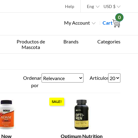
Help
Eng
USD
$
0
My Account
Cart
Productos de
Brands
Categories
Mascota
Ordenar
Artículos
por
SALE!
Now
Optimum Nutrition