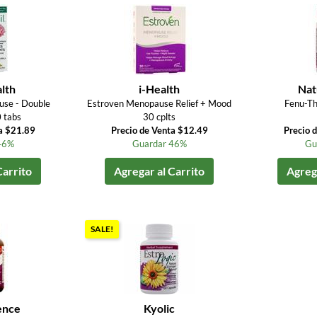
lth
i-Health
Nat
use - Double
Estroven Menopause Relief + Mood
Fenu-T
 tabs
30 cplts
a $21.89
Precio de Venta $12.49
Precio 
46%
Guardar 46%
Gu
Carrito
Agregar al Carrito
Agrega
SALE!
ence
Kyolic