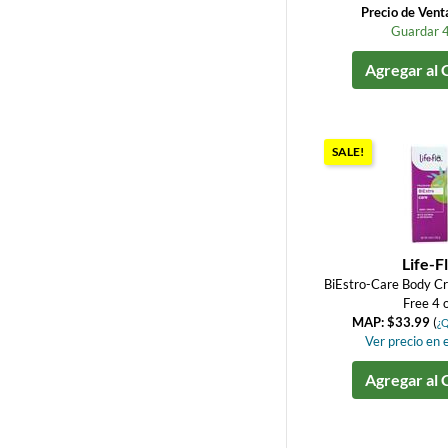
Precio de Vent
Guardar 
Agregar al 
SALE!
Life-F
BiEstro-Care Body C
Free 4 
MAP: $33.99
(
¿Q
Ver precio en e
Agregar al 