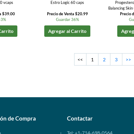
20 vcaps
Estro Logic 60 caps
Progester
Balancing Skin
a $39.00
Precio de Venta $20.99
Precio 
43%
Guardar 36%
Gu
Carrito
Agregar al Carrito
Agrega
<<
1
2
3
>>
ión de Compra
Contactar
o
Tel: +1-714-698-0564