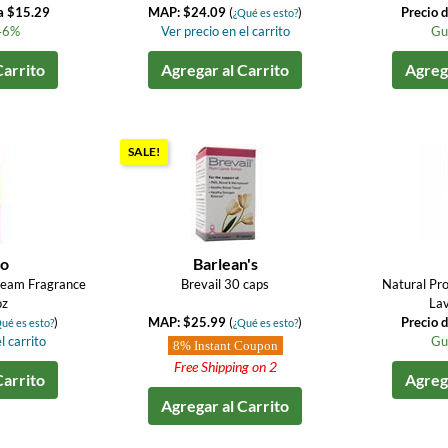
a $15.29
MAP: $24.09
(
)
Precio 
¿Qué es esto?
46%
Ver precio en el carrito
Gu
Carrito
Agregar al Carrito
Agrega
SALE!
lo
Barlean's
ream Fragrance
Brevail 30 caps
Natural Pr
oz
Lav
)
MAP: $25.99
(
)
Precio 
ué es esto?
¿Qué es esto?
l carrito
Gu
8% Instant Coupon
Free Shipping on 2
Carrito
Agrega
Agregar al Carrito