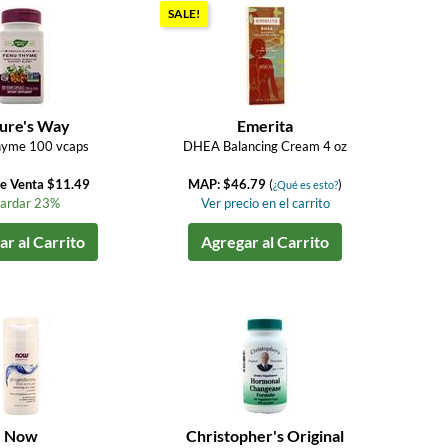
SALE!
ure's Way
Emerita
hyme 100 vcaps
DHEA Balancing Cream 4 oz
de Venta $11.49
MAP: $46.79
(
)
¿Qué es esto?
ardar 23%
Ver precio en el carrito
r al Carrito
Agregar al Carrito
Now
Christopher's Original