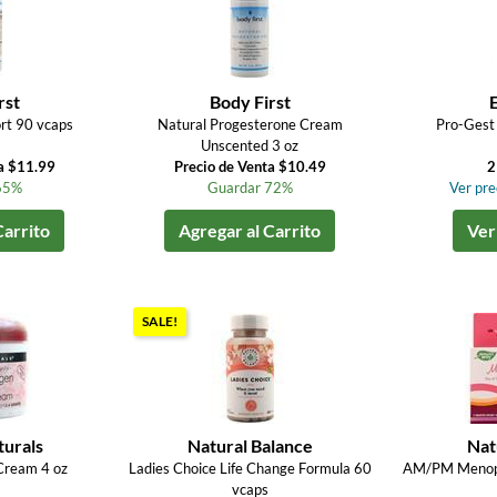
rst
Body First
rt 90 vcaps
Natural Progesterone Cream
Pro-Gest
Unscented 3 oz
a $11.99
Precio de Venta $10.49
2
65%
Guardar 72%
Ver prec
Carrito
Agregar al Carrito
Ver
SALE!
turals
Natural Balance
Nat
Cream 4 oz
Ladies Choice Life Change Formula 60
AM/PM Menopa
vcaps