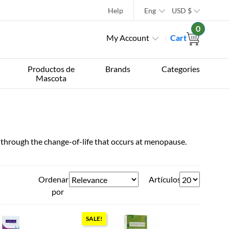
Help
Eng
USD
$
0
My Account
Cart
Productos de
Brands
Categories
Mascota
through the change-of-life that occurs at menopause.
Ordenar
Artículos
por
SALE!