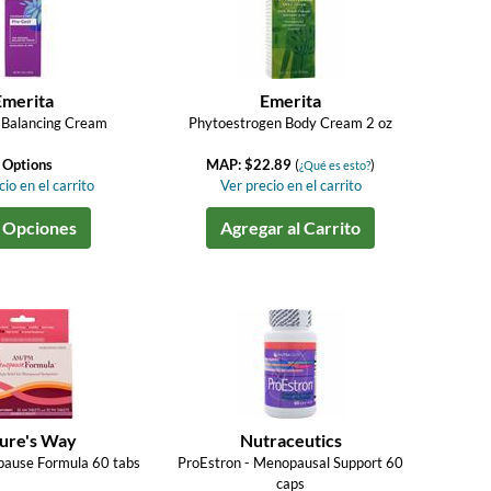
Emerita
Emerita
 Balancing Cream
Phytoestrogen Body Cream 2 oz
 Options
MAP: $22.89
(
)
¿Qué es esto?
io en el carrito
Ver precio en el carrito
 Opciones
Agregar al Carrito
ure's Way
Nutraceutics
use Formula 60 tabs
ProEstron - Menopausal Support 60
caps