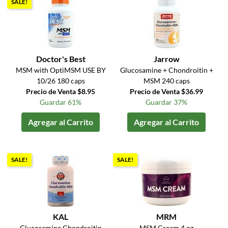
SALE!
Doctor's Best
Jarrow
MSM with OptiMSM USE BY
Glucosamine + Chondroitin +
10/26 180 caps
MSM 240 caps
Precio de Venta $8.95
Precio de Venta $36.99
Guardar 61%
Guardar 37%
Agregar al Carrito
Agregar al Carrito
SALE!
SALE!
KAL
MRM
Glucosamine Chondroitin
MSM Cream 4 oz