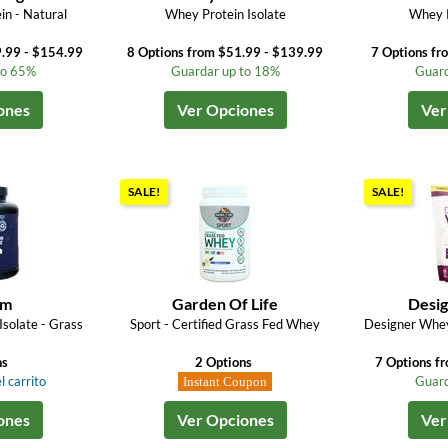
n - Natural
Whey Protein Isolate
Whey P
9.99 - $154.99
8 Options from $51.99 - $139.99
7 Options fr
to 65%
Guardar up to 18%
Guard
ones
Ver Opciones
Ver
SALE!
SALE!
em
Garden Of Life
Desig
solate - Grass
Sport - Certified Grass Fed Whey
Designer Whe
ns
2 Options
7 Options f
l carrito
Guard
Instant Coupon
ones
Ver Opciones
Ver