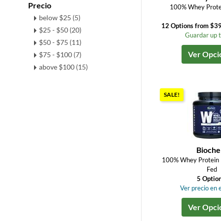
Precio
100% Whey Protei
below $25 (5)
12 Options from $3
$25 - $50 (20)
Guardar up 
$50 - $75 (11)
Ver Opci
$75 - $100 (7)
above $100 (15)
SALE!
Bioch
100% Whey Protein I
Fed
5 Optio
Ver precio en e
Ver Opci