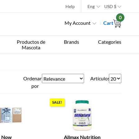
Help
Eng
USD
$
0
My Account
Cart
Productos de
Brands
Categories
Mascota
Ordenar
Artículos
por
SALE!
Now
Allmax Nutrition