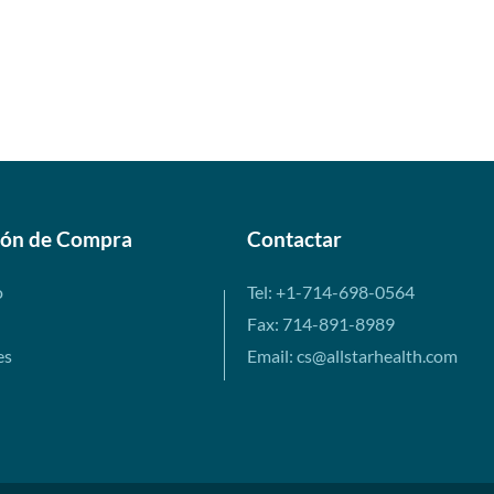
ión de Compra
Contactar
o
Tel: +1-714-698-0564
Fax: 714-891-8989
es
Email: cs@allstarhealth.com