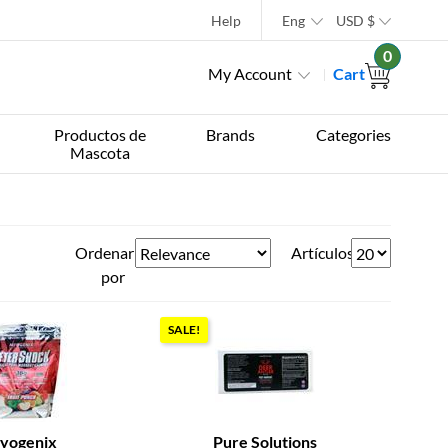
Help
Eng
USD
$
0
My Account
Cart
Productos de
Brands
Categories
Mascota
Ordenar
Artículos
por
SALE!
yogenix
Pure Solutions