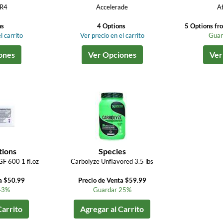
 R4
Accelerade
Af
ns
4 Options
5 Options fr
l carrito
Ver precio en el carrito
Guar
ones
Ver Opciones
Ver
tions
Species
GF 600 1 fl.oz
Carbolyze Unflavored 3.5 lbs
a $50.99
Precio de Venta $59.99
43%
Guardar 25%
Carrito
Agregar al Carrito