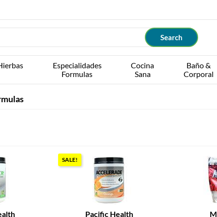
Hierbas
Especialidades
Cocina
Baño &
Formulas
Sana
Corporal
rmulas
SALE!
ealth
Pacific Health
M