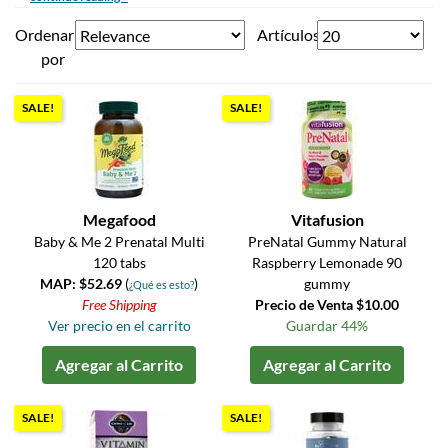
Ordenar
Artículos
por
SALE!
SALE!
Megafood
Vitafusion
Baby & Me 2 Prenatal Multi
PreNatal Gummy Natural
120 tabs
Raspberry Lemonade 90
MAP: $52.69
(
)
gummy
¿Qué es esto?
Free Shipping
Precio de Venta $10.00
Ver precio en el carrito
Guardar 44%
Agregar al Carrito
Agregar al Carrito
SALE!
SALE!