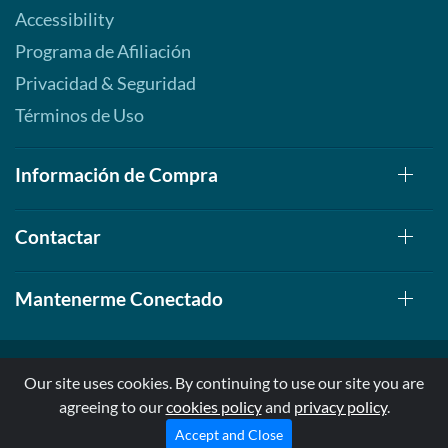
Accessibility
Programa de Afiliación
Privacidad & Seguridad
Términos de Uso
Información de Compra
Contactar
Mantenerme Conectado
Our site uses cookies. By continuing to use our site you are
agreeing to our
cookies policy
and
privacy policy
.
© 1999-2026, AllStarHealth.com | All Rights Reserved
* Estas declaraciones no han sido evaluadas por la FDA
Accept and Close