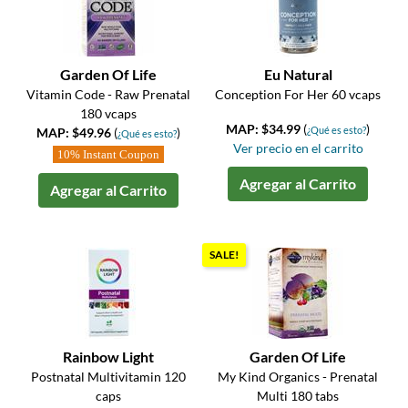
Garden Of Life
Eu Natural
Vitamin Code - Raw Prenatal
Conception For Her 60 vcaps
180 vcaps
MAP: $34.99
(
)
¿Qué es esto?
MAP: $49.96
(
)
¿Qué es esto?
Ver precio en el carrito
10% Instant Coupon
Agregar al Carrito
Agregar al Carrito
SALE!
Rainbow Light
Garden Of Life
Postnatal Multivitamin 120
My Kind Organics - Prenatal
caps
Multi 180 tabs