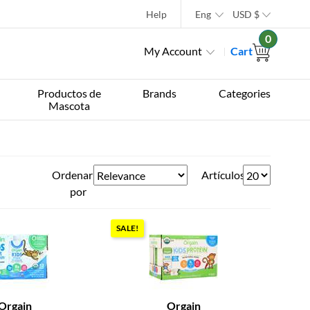
Help
Eng
USD
$
0
My Account
Cart
Productos de
Brands
Categories
Mascota
Ordenar
Artículos
por
SALE!
Orgain
Orgain