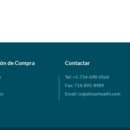
ión de Compra
Contactar
o
Tel: +1-714-698-0564
Fax: 714-891-8989
es
Email: cs@allstarhealth.com