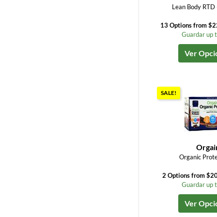
Lean Body RTD (1
13 Options from $2
Guardar up 
Ver Opci
SALE!
Orgai
Organic Prot
2 Options from $20
Guardar up 
Ver Opci