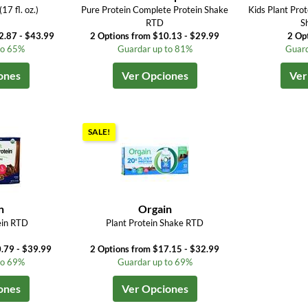
7 fl. oz.)
Pure Protein Complete Protein Shake
Kids Plant Prot
RTD
S
2.87 - $43.99
2 Options from $10.13 - $29.99
2 Op
to 65%
Guardar up to 81%
Guard
ones
Ver Opciones
Ver
SALE!
n
Orgain
ein RTD
Plant Protein Shake RTD
.79 - $39.99
2 Options from $17.15 - $32.99
to 69%
Guardar up to 69%
ones
Ver Opciones