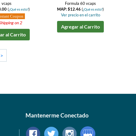
vcaps
Formula 60 vcaps
8.00
(
)
MAP: $12.46
(
)
¿Qué es esto?
¿Qué es esto?
Ver precio en el carrito
nstant Coupon
Shipping on 2
Agregar al Carrito
r al Carrito
>>
Mantenerme Conectado