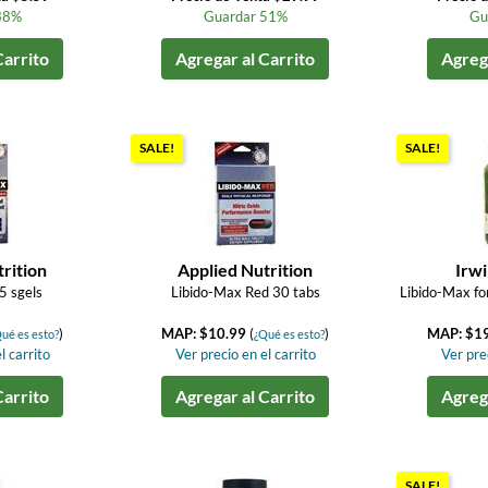
38%
Guardar 51%
Gu
Carrito
Agregar al Carrito
Agrega
SALE!
SALE!
rition
Applied Nutrition
Irwi
5 sgels
Libido-Max Red 30 tabs
Libido-Max fo
)
MAP: $10.99
(
)
MAP: $1
ué es esto?
¿Qué es esto?
l carrito
Ver precio en el carrito
Ver prec
Carrito
Agregar al Carrito
Agrega
SALE!