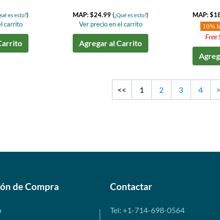
)
MAP: $24.99
(
)
MAP: $1
ué es esto?
¿Qué es esto?
l carrito
Ver precio en el carrito
10% I
Free 
Carrito
Agregar al Carrito
Agrega
<<
1
2
3
4
ión de Compra
Contactar
o
Tel: +1-714-698-0564