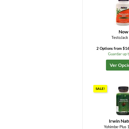
Now
TestoJack
2 Options from $16
Guardar up 
Ver Opci
SALE!
Irwin Nat
Yohimbe-Plus 1