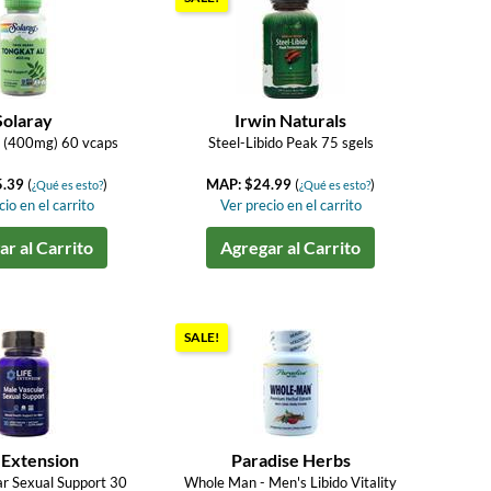
Solaray
Irwin Naturals
i (400mg) 60 vcaps
Steel-Libido Peak 75 sgels
5.39
(
)
MAP: $24.99
(
)
¿Qué es esto?
¿Qué es esto?
io en el carrito
Ver precio en el carrito
r al Carrito
Agregar al Carrito
SALE!
 Extension
Paradise Herbs
r Sexual Support 30
Whole Man - Men's Libido Vitality