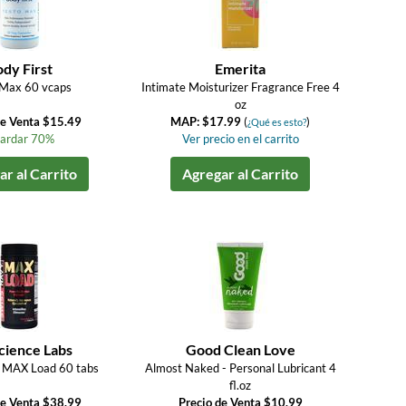
dy First
Emerita
 Max 60 vcaps
Intimate Moisturizer Fragrance Free 4
oz
de Venta $15.49
MAP: $17.99
(
)
¿Qué es esto?
ardar 70%
Ver precio en el carrito
r al Carrito
Agregar al Carrito
cience Labs
Good Clean Love
 MAX Load 60 tabs
Almost Naked - Personal Lubricant 4
fl.oz
de Venta $38.99
Precio de Venta $10.99