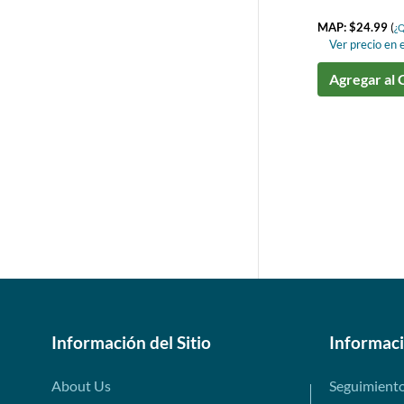
MAP: $24.99
(
¿Q
Ver precio en e
Agregar al 
Información del Sitio
Informac
About Us
Seguimient