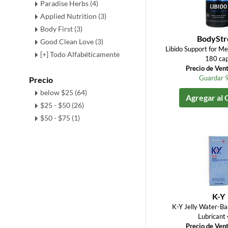
Paradise Herbs (4)
Applied Nutrition (3)
Body First (3)
BodyStr
Good Clean Love (3)
Libido Support for M
[+] Todo Alfabéticamente
180 ca
Precio de Ven
Guardar 
Precio
below $25 (64)
Agregar al 
$25 - $50 (26)
$50 - $75 (1)
K-Y
K-Y Jelly Water-Ba
Lubricant 
Precio de Ven