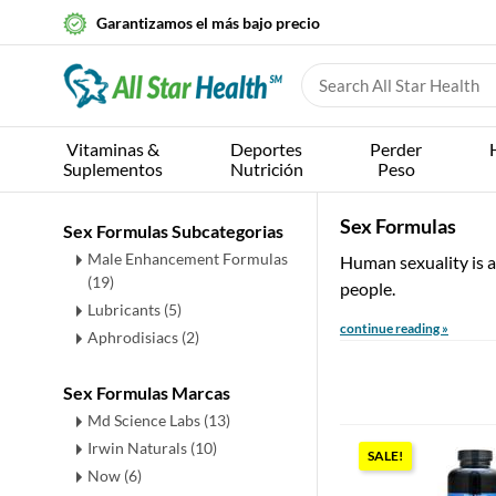
Garantizamos el más bajo precio
Vitaminas &
Deportes
Perder
Suplementos
Nutrición
Peso
Sex Formulas
Sex Formulas Subcategorias
Male Enhancement Formulas
Human sexuality is a
(19)
people.
Lubricants
(5)
continue reading »
Aphrodisiacs
(2)
Sex Formulas Marcas
Md Science Labs (13)
Irwin Naturals (10)
SALE!
Now (6)