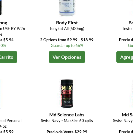
ong
Body First
Bo
en USE BY 9/26
Tongkat Ali (500mg)
Testo
ps
ta $5.94
2 Options from $9.99 - $18.99
Precio 
90%
Guardar up to 66%
Gu
Carrito
Ver Opciones
Agrega
Md Science Labs
Md S
sed Personal
Swiss Navy - MaxSize 60 cplts
Swiss Navy
4 oz
ta $5.59
Precio de Venta $29.99
Precio 