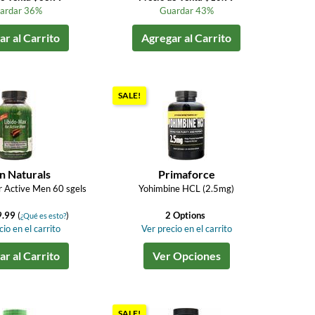
ardar 36%
Guardar 43%
r al Carrito
Agregar al Carrito
SALE!
n Naturals
Primaforce
r Active Men 60 sgels
Yohimbine HCL (2.5mg)
9.99
(
)
2 Options
¿Qué es esto?
io en el carrito
Ver precio en el carrito
r al Carrito
Ver Opciones
SALE!