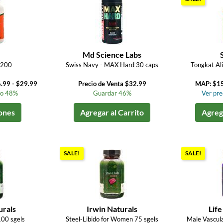
Md Science Labs
 200
Swiss Navy - MAX Hard 30 caps
Tongkat Al
.99 - $29.99
Precio de Venta $32.99
MAP: $1
to 48%
Guardar 46%
Ver prec
ones
Agregar al Carrito
Agrega
SALE!
SALE!
urals
Irwin Naturals
Life
00 sgels
Steel-Libido for Women 75 sgels
Male Vascula