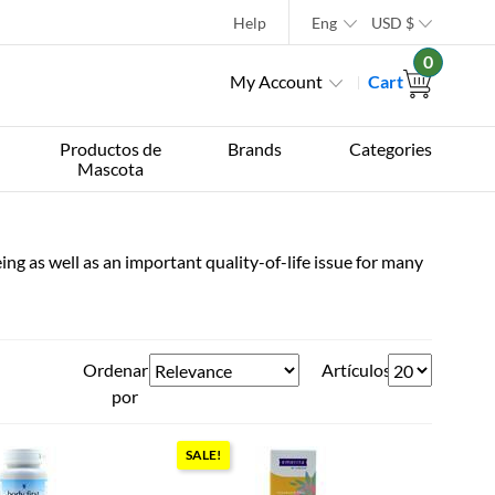
Help
Eng
USD
$
0
My Account
Cart
Productos de
Brands
Categories
Mascota
ng as well as an important quality-of-life issue for many
Ordenar
Artículos
por
SALE!