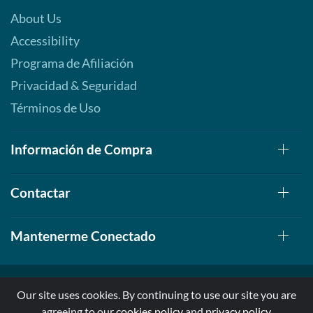
About Us
Accessibility
Programa de Afiliación
Privacidad & Seguridad
Términos de Uso
Información de Compra
Contactar
Mantenerme Conectado
Our site uses cookies. By continuing to use our site you are
agreeing to our
cookies policy
and
privacy policy
.
© 1999-2026, AllStarHealth.com | All Rights Reserved