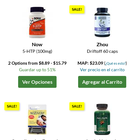
SALE!
Now
Zhou
5-HTP (100mg)
Driftoff 60 caps
2 Options from $8.89 - $15.79
MAP: $23.09
(
)
¿Qué es esto?
Guardar up to 51%
Ver precio en el carrito
Ver Opciones
Agregar al Carrito
SALE!
SALE!