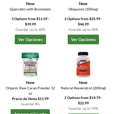
Now
Now
Quercetin with Bromelain
Ubiquinol (100mg)
3 Options from $11.59 -
2 Options from $25.99 -
$39.99
$46.99
Guardar up to 48%
Guardar up to 48%
Ver Opciones
Ver Opciones
Now
Now
Organic Raw Cacao Powder 12
Natural Resveratrol (200mg)
oz
2 Options from $14.79 -
Precio de Venta $11.99
$22.99
Guardar 8%
Guardar up to 54%
Agregar al Carrito