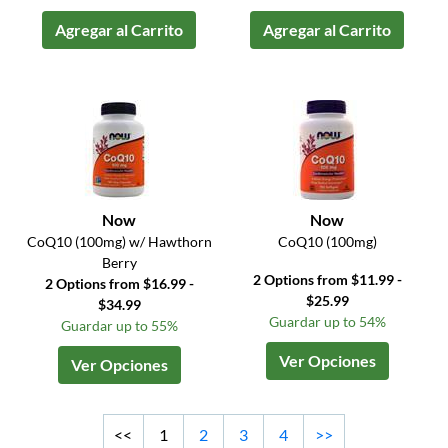
Agregar al Carrito
Agregar al Carrito
Now
Now
CoQ10 (100mg) w/ Hawthorn
CoQ10 (100mg)
Berry
2 Options from $11.99 -
2 Options from $16.99 -
$25.99
$34.99
Guardar up to 54%
Guardar up to 55%
Ver Opciones
Ver Opciones
<<
1
2
3
4
>>