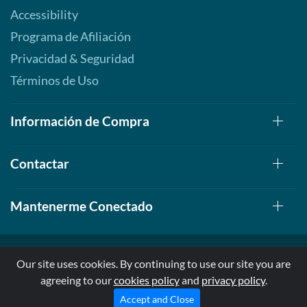
Accessibility
Programa de Afiliación
Privacidad & Seguridad
Términos de Uso
Información de Compra
Contactar
Mantenerme Conectado
Our site uses cookies. By continuing to use our site you are
agreeing to our
cookies policy
and
privacy policy
.
© 1999-2026, AllStarHealth.com | All Rights Reserved
* Estas declaraciones no han sido evaluadas por la FDA
Accept and Close