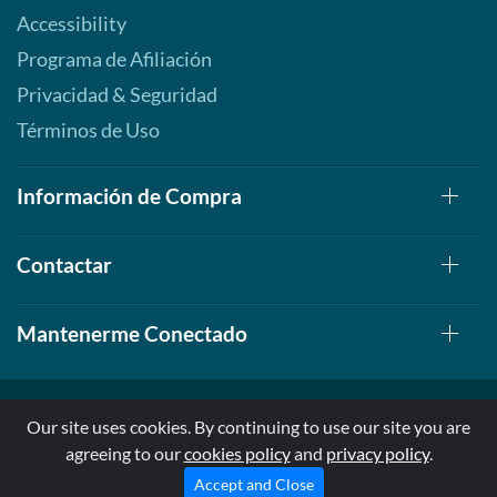
Accessibility
Programa de Afiliación
Privacidad & Seguridad
Términos de Uso
Información de Compra
Contactar
Mantenerme Conectado
Our site uses cookies. By continuing to use our site you are
agreeing to our
cookies policy
and
privacy policy
.
© 1999-2026, AllStarHealth.com | All Rights Reserved
* Estas declaraciones no han sido evaluadas por la FDA
Accept and Close