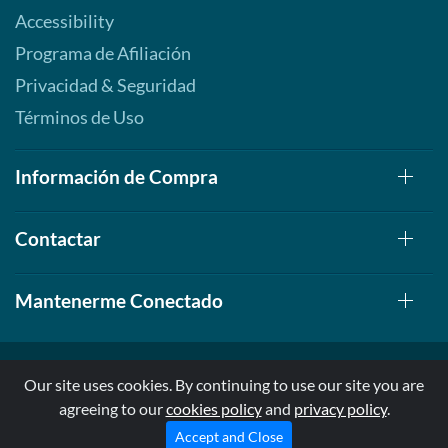
Accessibility
Programa de Afiliación
Privacidad & Seguridad
Términos de Uso
Información de Compra
Contactar
Mantenerme Conectado
Our site uses cookies. By continuing to use our site you are
agreeing to our
cookies policy
and
privacy policy
.
© 1999-2026, AllStarHealth.com | All Rights Reserved
* Estas declaraciones no han sido evaluadas por la FDA
Accept and Close