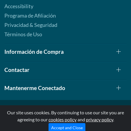
Accessibility
Programa de Afiliación
Privacidad & Seguridad
Términos de Uso
Información de Compra
Contactar
Mantenerme Conectado
Our site uses cookies. By continuing to use our site you are
agreeing to our
cookies policy
and
privacy policy
.
© 1999-2026, AllStarHealth.com | All Rights Reserved
* Estas declaraciones no han sido evaluadas por la FDA
Accept and Close